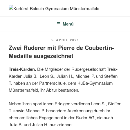
Zum
Inhalt
KURFÜRST-BALDUIN-
springen
GYMNASIUM
Menü
MÜNSTERMAIFELD
VERÖFFENTLICHT
5. APRIL 2021
AM
Zwei Ruderer mit Pierre de Coubertin-
Medaille ausgezeichnet
Treis-Karden.
Die Mitglieder der Rudergesellschaft Treis-
Karden Julia B., Leon S., Julian H., Michael P. und Steffen
T. haben an der Partnerschule, dem KuBa-Gymnasium
Münstermaifeld, ihr Abitur bestanden.
Neben ihren sportlichen Erfolgen verdienen Leon S., Steffen
T. sowie Michael P. besondere Anerkennung durch ihr
ehrenamtliches Engagement in der Ruder-AG, die auch
Julia B. und Julian H. auszeichnet.