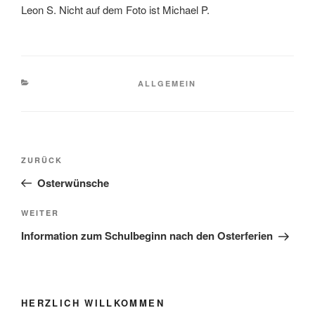
Leon S. Nicht auf dem Foto ist Michael P.
KATEGORIEN
ALLGEMEIN
Beitragsnavigation
Vorheriger
ZURÜCK
Beitrag
Osterwünsche
Nächster
WEITER
Beitrag
Information zum Schulbeginn nach den Osterferien
HERZLICH WILLKOMMEN