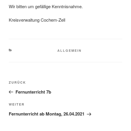
Wir bitten um gefällige Kenntnisnahme.
Kreisverwaltung Cochem-Zell
KATEGORIEN
ALLGEMEIN
Beitragsnavigation
Vorheriger
ZURÜCK
Beitrag
Fernunterricht 7b
Nächster
WEITER
Beitrag
Fernunterricht ab Montag, 26.04.2021