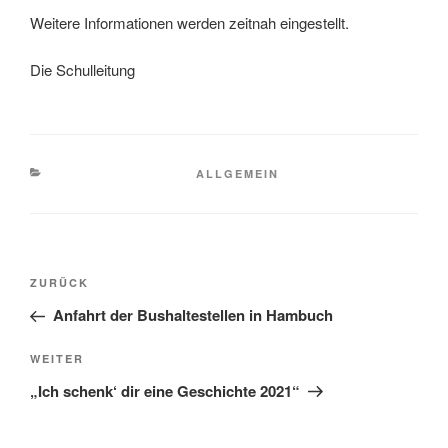
Weitere Informationen werden zeitnah eingestellt.
Die Schulleitung
KATEGORIEN
ALLGEMEIN
Beitragsnavigation
Vorheriger
ZURÜCK
Beitrag
Anfahrt der Bushaltestellen in Hambuch
Nächster
WEITER
Beitrag
„Ich schenk‘ dir eine Geschichte 2021“