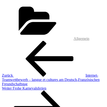
Kategorien
Allgemein
Beitragsnavigation
Vorheriger
Beitrag
Zurück
Internet-
Teamwettbewerb – langue et cultures am Deutsch-Französischen
Freundschaftstag
Nächster
Weiter
Frohe Karnevalsferien
Beitrag