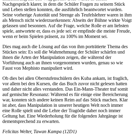
Nachgespräch klarer, in dem die Schüler Fragen zu seinem Stück
und Leben stellen konnten, die ausführlich beantwortet wurden.
Seine vorherige Autorität und Strenge als Teufelslehrer waren in ihm
als Mensch nicht wiederzuerkennen: Abseits der Bühne wirkte Voigt
gelassen und besonnen. Auf die Frage, welche Rolle er am liebsten
spiele, antwortete er, dass es jede sei: er empfinde die meiste Freude,
wenn er beim Spielen präsent, zu 100% im Moment sei.
Dies mag auch die Lösung auf das von ihm porträtierte Thema des
Stückes sein: Es soll die Wahrnehmung der Schüler schärfen und
ihnen die Arten der Manipulation zeigen, die während der
Vorführung auch an ihnen vorgenommen wurden, genau so wie
Faust von Mephisto manipuliert wird.
Ob dies bei allen Oberstufenschülern des Kuba ankam, ist fraglich,
vor allem bei den Kursen, die das Buch zuvor nicht gelesen hatten
und daher nicht alles verstanden. Das Ein-Mann-Theater traf somit
auf gemischte Resonanz: Während es für einige eine Bereicherung
war, konnten sich andere keinen Reim auf das Stück machen. Klar
ist aber, dass Manipulation in unserer heutigen Welt noch immer
eine Rolle spielt und die Lehre der Tragödie daher noch immer
Geltung hat. Eine Wiederholung für die folgenden Jahrgänge ist
dementsprechend zu erwarten.
Felicitas Welter, Tawan Kampa (12D1)