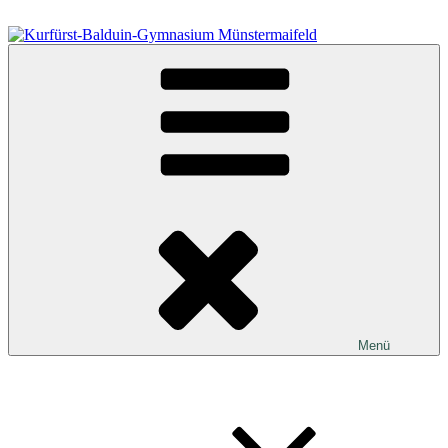
Zum
Inhalt
springen
Kurfürst-Balduin-Gymnasium Münstermaifeld
Menü