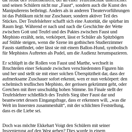
und seinen Schülern nicht nur „Faust“, sondern auch die Kunst des
Manipulierens beibringt. Anders als in anderen Theatervorführungen
ist das Publikum nicht nur Zuschauer, sondern aktiver Teil des
Stückes. Der Teufelslehrer schafft sich eine Autorität, die spürbar im
Raum liegt. Während er nach und nach die Geschichte der Wette
zwischen Gott und Teufel und des Paktes zwischen Faust und
Mephisto erzählt, nein, verkörpert, lässt er Schüler als Spitzbögen
auf Stühle steigen, wenn die Szene im gothischen Studierzimmer
Fausts stattfindet, oder lässt sie mit einem Ballon-Hund, symbolisch
für Mephistos Auftreten als Pudel, um die Audienz herumspazieren.
Er schlüpft in die Rollen von Faust und Marthe, wechselt in
Bruchteilen einer Sekunde zwischen verschiedensten Figuren hin
und her und stellt sie mit einer solchen Überspitztheit dar, dass der
aufmerksame Zuschauer sofort erkennt, wen er nun verkörpert: den
schelmisch teuflischen Mephisto, der gerissen gekrümmt geht, oder
Gretchen mit ihrer unschuldig hohen Stimme. Im Finale stellt der
Teufelslehrer schließlich des Teufels Sieg über Faust dar und
beantwortet dessen Eingangsfrage, dass er erkennen will, „was die
Welt im Innersten zusammenhält“, mit der schlichten Feststellung,
dass es die Liebe sei.
Doch was möchte Ekkehart Voigt den Schülern mit seiner
Inszenierung auf den Weg geben? Dies wurde in einem