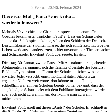
Veröffentlicht
6. Februar 2024
6. Februar 2024
am
Das erste Mal „Faust“ am Kuba –
wiederholenswert?
Mehr als 50 verschiedene Charaktere sprechen im ersten Teil
Goethes bekanntester Tragödie „Faust“?! Dass ein Schauspieler
alleine das Stück spielen könne, schien den Schülern der Deutsch-
Leistungskurse der zwölften Klasse, die sich einige Zeit mit Goethes
Lebenswerk auseinandersetzten, schier unvorstellbar. Theatermacher
und Schauspieler Ekkehart Voigt überzeugte: Es geht.
Dienstag, 30. Januar, zweite Pause. Mit Ausnahme der angehenden
Abiturienten versammelt sich die gesamte Oberstufe des Kurfürst-
Balduin-Gymnasiums im Forum der Schule, unsicher, was sie
erwartet. Jeder versucht, einen möglichst guten Sitzplatz zu
ergattern: Nicht zu weit vorne, dort könnte man auffallen,
schließlich war einigen Schülern bereits vorher bekannt, dass der
angekündigte Schauspieler mit dem Publikum interagieren würde,
aber auch nicht zu weit hinten, dort könnte man zu wenig
mitbekommen.
Ekkehart Voigt spielt mit dieser „Angst“ der Schüler. Er schlüpft in
die Rolle des Teufelslehrers, der an einer Teufelsschule unterrichtet