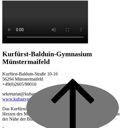
Kurfürst-Balduin-Gymnasium
Münstermaifeld
Kurfürst-Balduin-Straße 10-16
56294 Münstermaifeld
+49(0)2605/98010
Back
to
sekretariat@kubagym.de
top
www.kubagym.org
Das Kurfürst-Balduin-Gymnasium ist eine vierzügige Schule im
Herzen des Maifeldes, zwischen Mayen und Koblenz gelegen, in
der Nähe der Burg Eltz.