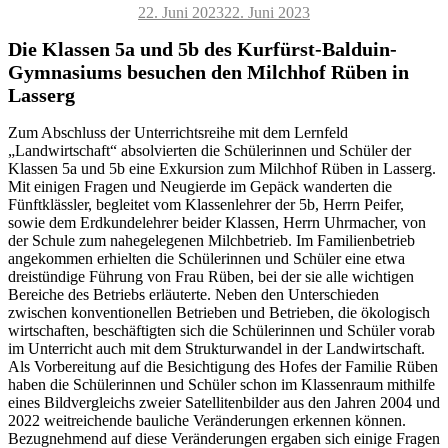
Veröffentlicht
22. Juni 2023
22. Juni 2023
am
Die Klassen 5a und 5b des Kurfürst-Balduin-
Gymnasiums besuchen den Milchhof Rüben in
Lasserg
Zum Abschluss der Unterrichtsreihe mit dem Lernfeld
„Landwirtschaft“ absolvierten die Schülerinnen und Schüler der
Klassen 5a und 5b eine Exkursion zum Milchhof Rüben in Lasserg.
Mit einigen Fragen und Neugierde im Gepäck wanderten die
Fünftklässler, begleitet vom Klassenlehrer der 5b, Herrn Peifer,
sowie dem Erdkundelehrer beider Klassen, Herrn Uhrmacher, von
der Schule zum nahegelegenen Milchbetrieb. Im Familienbetrieb
angekommen erhielten die Schülerinnen und Schüler eine etwa
dreistündige Führung von Frau Rüben, bei der sie alle wichtigen
Bereiche des Betriebs erläuterte. Neben den Unterschieden
zwischen konventionellen Betrieben und Betrieben, die ökologisch
wirtschaften, beschäftigten sich die Schülerinnen und Schüler vorab
im Unterricht auch mit dem Strukturwandel in der Landwirtschaft.
Als Vorbereitung auf die Besichtigung des Hofes der Familie Rüben
haben die Schülerinnen und Schüler schon im Klassenraum mithilfe
eines Bildvergleichs zweier Satellitenbilder aus den Jahren 2004 und
2022 weitreichende bauliche Veränderungen erkennen können.
Bezugnehmend auf diese Veränderungen ergaben sich einige Fragen