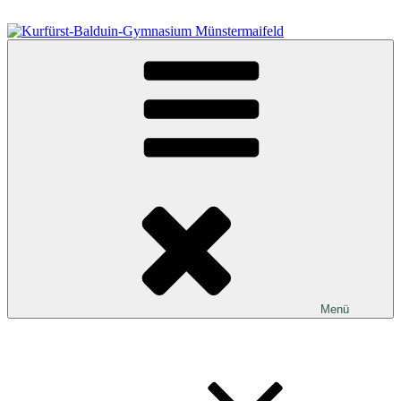
Zum
Inhalt
springen
Kurfürst-Balduin-Gymnasium Münstermaifeld
Menü