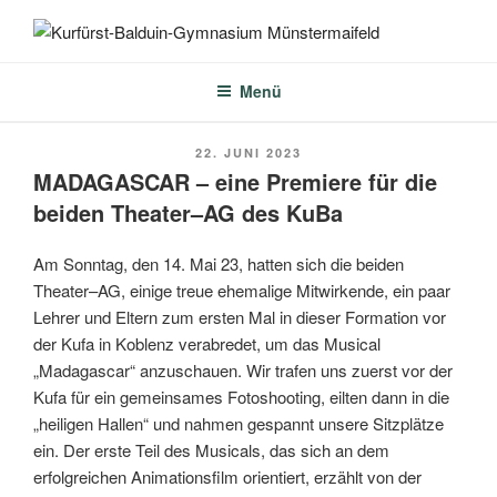
Zum
Inhalt
KURFÜRST-BALDUIN-
springen
GYMNASIUM
Menü
MÜNSTERMAIFELD
VERÖFFENTLICHT
22. JUNI 2023
AM
MADAGASCAR – eine Premiere für die
beiden Theater–AG des KuBa
Am Sonntag, den 14. Mai 23, hatten sich die beiden
Theater–AG, einige treue ehemalige Mitwirkende, ein paar
Lehrer und Eltern zum ersten Mal in dieser Formation vor
der Kufa in Koblenz verabredet, um das Musical
„Madagascar“ anzuschauen. Wir trafen uns zuerst vor der
Kufa für ein gemeinsames Fotoshooting, eilten dann in die
„heiligen Hallen“ und nahmen gespannt unsere Sitzplätze
ein. Der erste Teil des Musicals, das sich an dem
erfolgreichen Animationsfilm orientiert, erzählt von der