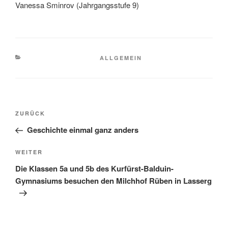
Vanessa Sminrov (Jahrgangsstufe 9)
KATEGORIEN
ALLGEMEIN
Beitragsnavigation
Vorheriger
ZURÜCK
Beitrag
Geschichte einmal ganz anders
Nächster
WEITER
Beitrag
Die Klassen 5a und 5b des Kurfürst-Balduin-
Gymnasiums besuchen den Milchhof Rüben in Lasserg