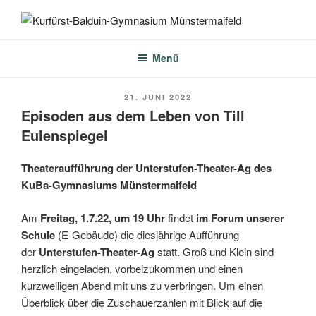
Zum
Inhalt
KURFÜRST-BALDUIN-
springen
GYMNASIUM
Menü
MÜNSTERMAIFELD
VERÖFFENTLICHT
21. JUNI 2022
AM
Episoden aus dem Leben von Till
Eulenspiegel
Theateraufführung der Unterstufen-Theater-Ag des
KuBa-Gymnasiums Münstermaifeld
Am
Freitag, 1.7.22, um 19 Uhr
findet
im Forum unserer
Schule
(E-Gebäude) die diesjährige Aufführung
der
Unterstufen-Theater-Ag
statt. Groß und Klein sind
herzlich eingeladen, vorbeizukommen und einen
kurzweiligen Abend mit uns zu verbringen. Um einen
Überblick über die Zuschauerzahlen mit Blick auf die