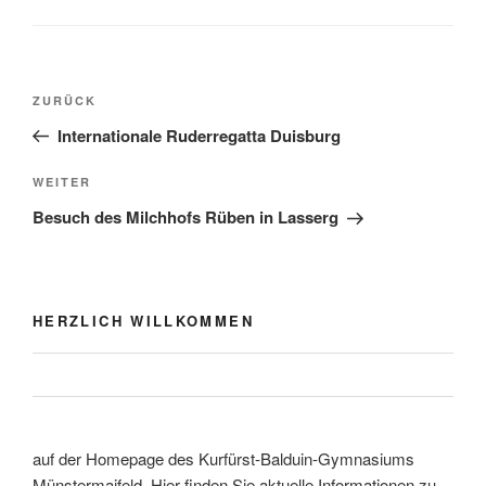
Beitragsnavigation
Vorheriger
ZURÜCK
Beitrag
Internationale Ruderregatta Duisburg
Nächster
WEITER
Beitrag
Besuch des Milchhofs Rüben in Lasserg
HERZLICH WILLKOMMEN
auf der Homepage des Kurfürst-Balduin-Gymnasiums
Münstermaifeld. Hier finden Sie aktuelle Informationen zu