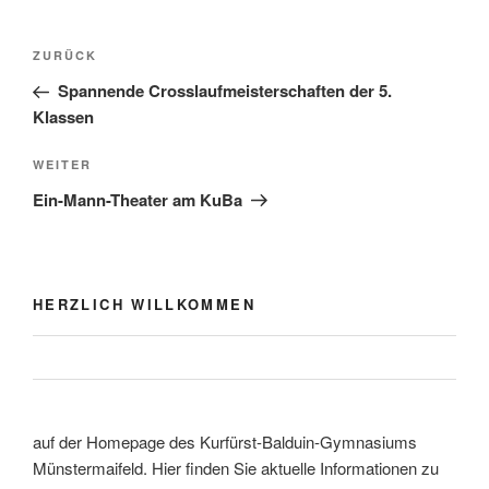
Beitragsnavigation
Vorheriger
ZURÜCK
Beitrag
Spannende Crosslaufmeisterschaften der 5.
Klassen
Nächster
WEITER
Beitrag
Ein-Mann-Theater am KuBa
HERZLICH WILLKOMMEN
auf der Homepage des Kurfürst-Balduin-Gymnasiums
Münstermaifeld. Hier finden Sie aktuelle Informationen zu