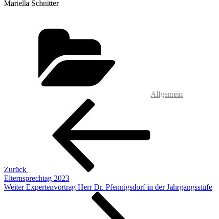
Mariella Schnitter
Kategorien
Allgemein
Beitragsnavigation
Vorheriger
Beitrag
Zurück
Elternsprechtag 2023
Nächster
Weiter
Expertenvortrag Herr Dr. Pfennigsdorf in der Jahrgangsstufe
Beitrag