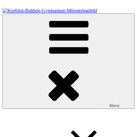
Zum
Inhalt
springen
Kurfürst-Balduin-Gymnasium Münstermaifeld
Menü