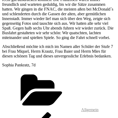
freundlich und warteten geduldig, bis wir die Sätze zusammen
hatten. Wir gingen in die FNAC, die meisten aßen bei McDonald´s
und schlenderten durch die Gassen der alten, aber gemütlichen
Innenstadt. Immer wieder lief man sich über den Weg, zeigte sich
gegenseitig Fotos und tauschte sich aus. Wir hatten alle sehr viel
Spaß. Gegen halb sechs Uhr abends fuhren wir wieder zurück. Die
Busfahrt gestalteten wir sehr schön: Wir quatschten, lachten
miteinander und spielten Spiele. So ging die Fahrt schnell vorbei.
Abschließend möchte ich mich im Namen aller Schüler der Stufe 7
bei Frau Miquel, Herrn Krautz, Frau Baier und Herrn Mies für
diesen schönen Tag und dieses unvergessliche Erlebnis bedanken.
Sophia Pankratz, 7d
Kategorien
Allgemein
Beitragsnavigation
Vorheriger