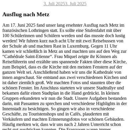
Veröffentlicht
3. Juli 2025
3. Juli 2025
am
Ausflug nach Metz
Am 17. Juni 2025 fand unser lang ersehnter Ausflug nach Metz im
französischen Lothringen statt. Es sollte eine Stufenfahrt mit über
100 Schülerinnen und Schülern werden und das musste doch lustig
werden! Wir fuhren kurz nach acht Uhr mit zwei Reisebussen von
der Schule ab und machten Rast in Luxemburg. Gegen 11 Uhr
kamen wir schließlich in Metz an und machten uns auf den Weg zur
“Cathédrale Saint-Etienne“. Frau Miquel zeigte ihr Können als
Reiseführerin und erzählte uns spannende Fakten über diese Kirche,
zum Beispiel, dass es die Kirche mit den meisten Fenstern auf der
ganzen Welt sei. Anschließend haben wir uns die Kathedrale von
innen angeschaut. Sie entstand aus zwei verschiedenen Kirchen und
ist daher ziemlich groß. Wir machten Fotos und staunten über die
schönen Fenster. Im Anschluss starteten wir unsere Stadtrallye und
bekamen dafür einen Stadtplan in die Hand gedrückt. In kleinen
Gruppen erkundeten wir nun die Stadt. Unsere Aufgaben bestanden
darin, mit Passanten zu sprechen und verschiedene Highlights in der
Innenstadt zu besichtigen. So gingen wir also in verschiedene
Geschäfte, zu Touristenshops und in Cafés, plauderten mit
Verkäufern und machten Erinnerungsfotos vor schönen Gebäuden.
Häufig merkten wir, dass wir uns nach 2 Jahren Unterricht schon
recht gut ausdrücken konnten. Die Franzosen waren immer