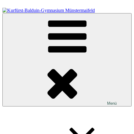
Zum
Inhalt
springen
Kurfürst-Balduin-Gymnasium Münstermaifeld
Menü