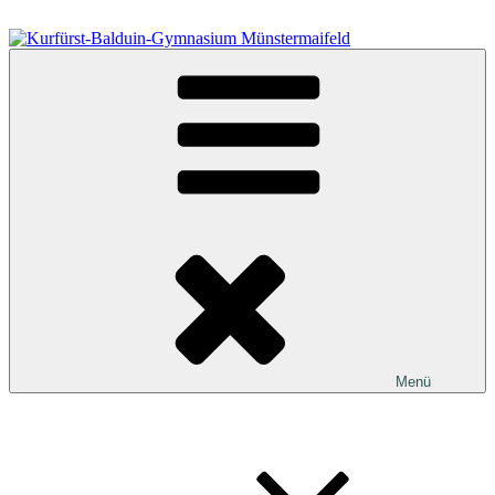
Zum
Inhalt
springen
Kurfürst-Balduin-Gymnasium Münstermaifeld
Menü