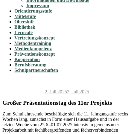
Informationen und Downloads
Impressum
Orientierungsstufe
Mittelstufe
Oberstufe
Bibliothek
Lerncafé
Vertretungskonzept
Methodentraining
Medienkompetenz
Präventionskonzept
Kooperation
Berufsberatung
Schulpartnerschaften
Veröffentlicht
2. Juli 2025
2. Juli 2025
am
Großer Präsentationstag des 11er Projekts
Zum Schuljahresende beschäftigte sich die 11. Jahrgangstufe sechs
Wochen lang, zunächst in Form einer Hausaufgabe und in der
letzten Woche vom 25.6.-01.07.2025 intensiv in gemeinsamer
Projektarbeit mit fachübergreifenden und fächerverbindenden