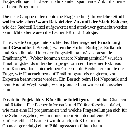
Fragestellungen. In diesem Jahr standen spannende Zukunftsthemen
auf dem Programm.
Die erste Gruppe untersuchte die Fragestellung:
In welcher Stadt
wollen wir leben? – am Beispiel der Zukunft der Stadt Koblenz
,
wie der Stadtteil Lützel aufgewertet und attraktiver gemacht werden
kann. Mit dabei waren die Fächer EK und Biologie.
Eine zweite Gruppe untersuchte das Themengebiet
Ernährung
und Gesundheit
. Beteiligt waren die Fächer Biologie, Erdkunde
und Sozialkunde. Unter der Fragestellung „Was ist gesunde
Ernährung?“, „Woher kommen unsere Nahrungsmittel?“ wurden
Ernährungstrends unter die Lupe genommen. Bei einer Exkursion
zum Kooperationsunternehmen Griesson de Beukelaer konnte die
Frage, wie Unternehmen auf Ernährungstrends reagieren, von
Experten beantwortet werden. Ein Besuch beim Hof Nepomuk und
beim Biohof Weyh zeigte, wie regionale Landwirtschaft aussehen
kann.
Das dritte Projekt hieß:
Künstliche Intelligenz
– und ihre Chancen
und Risiken. Die Fächer Informatik und Ethik erforschten dabei,
wie man eine KI programmiert und welche Fragestellungen sich für
die Schule ergeben, wenn immer mehr Schüler auf eine KI
zurückgreifen. Diskutiert wurde auch, ob KI zu mehr
Chancengerechtigkeit im Bildungssystem führen kann.