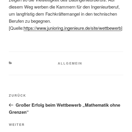
diesem Weg werben die Kammern für den Ingenieurberuf,
um langfristig dem Fachkräftemangel in den technischen
Berufen zu begegnen.
[Quelle:
https://www.junioring.ingenieure.de/site/wettbewerb
]
KATEGORIEN
ALLGEMEIN
Beitragsnavigation
Vorheriger
ZURÜCK
Beitrag
Großer Erfolg beim Wettbewerb „Mathematik ohne
Grenzen“
Nächster
WEITER