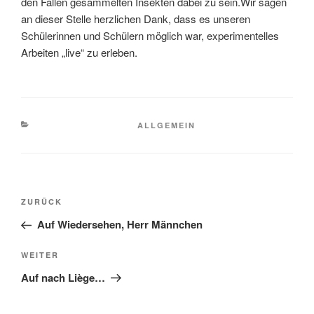
den Fallen gesammelten Insekten dabei zu sein.Wir sagen
an dieser Stelle herzlichen Dank, dass es unseren
Schülerinnen und Schülern möglich war, experimentelles
Arbeiten „live“ zu erleben.
KATEGORIEN
ALLGEMEIN
Beitragsnavigation
Vorheriger
ZURÜCK
Beitrag
Auf Wiedersehen, Herr Männchen
Nächster
WEITER
Beitrag
Auf nach Liège…