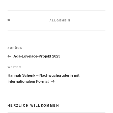
KATEGORIEN
ALLGEMEIN
Beitragsnavigation
Vorheriger
ZURÜCK
Beitrag
Ada-Lovelace-Projekt 2025
Nächster
WEITER
Beitrag
Hannah Schenk – Nachwuchsruderin mit
internationalem Format
HERZLICH WILLKOMMEN