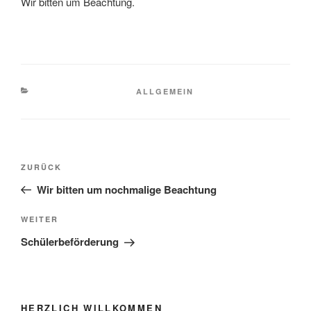
Wir bitten um Beachtung.
KATEGORIEN
ALLGEMEIN
Beitragsnavigation
Vorheriger
ZURÜCK
Beitrag
Wir bitten um nochmalige Beachtung
Nächster
WEITER
Beitrag
Schülerbeförderung
HERZLICH WILLKOMMEN