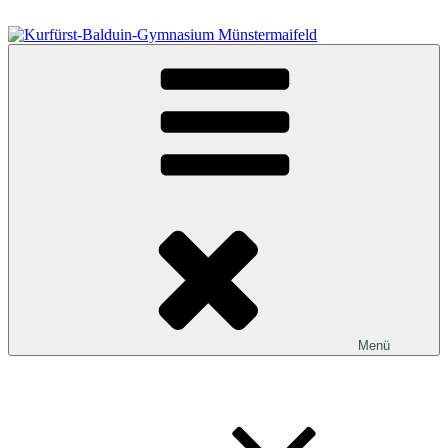
Zum
Inhalt
springen
Kurfürst-Balduin-Gymnasium Münstermaifeld
Menü