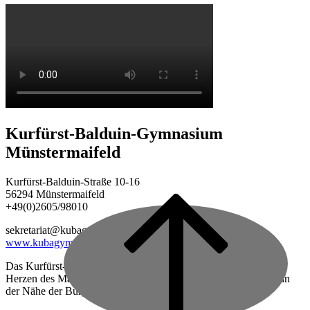
Kurfürst-Balduin-Gymnasium
Münstermaifeld
Kurfürst-Balduin-Straße 10-16
56294 Münstermaifeld
+49(0)2605/98010
Back
to
sekretariat@kubagym.de
top
www.kubagym.org
Das Kurfürst-Balduin-Gymnasium ist eine vierzügige Schule im
Herzen des Maifeldes, zwischen Mayen und Koblenz gelegen, in
der Nähe der Burg Eltz.