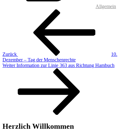
Allgemein
Beitragsnavigation
Vorheriger
Beitrag
Zurück
10.
Dezember – Tag der Menschenrechte
Nächster
Weiter
Information zur Linie 363 aus Richtung Hambuch
Beitrag
Herzlich Willkommen