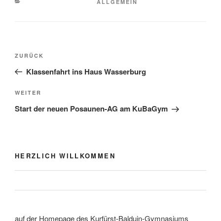
KATEGORIEN
ALLGEMEIN
Beitragsnavigation
Vorheriger
ZURÜCK
Beitrag
Klassenfahrt ins Haus Wasserburg
Nächster
WEITER
Beitrag
Start der neuen Posaunen-AG am KuBaGym
HERZLICH WILLKOMMEN
auf der Homepage des Kurfürst-Balduin-Gymnasiums