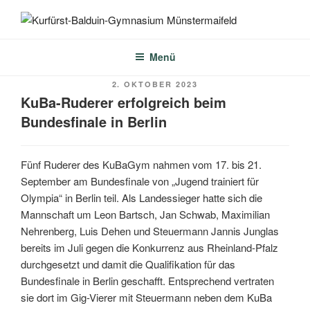
Zum
Inhalt
KURFÜRST-BALDUIN-
springen
GYMNASIUM
Menü
MÜNSTERMAIFELD
VERÖFFENTLICHT
2. OKTOBER 2023
AM
KuBa-Ruderer erfolgreich beim
Bundesfinale in Berlin
Fünf Ruderer des KuBaGym nahmen vom 17. bis 21.
September am Bundesfinale von „Jugend trainiert für
Olympia“ in Berlin teil. Als Landessieger hatte sich die
Mannschaft um Leon Bartsch, Jan Schwab, Maximilian
Nehrenberg, Luis Dehen und Steuermann Jannis Junglas
bereits im Juli gegen die Konkurrenz aus Rheinland-Pfalz
durchgesetzt und damit die Qualifikation für das
Bundesfinale in Berlin geschafft. Entsprechend vertraten
sie dort im Gig-Vierer mit Steuermann neben dem KuBa