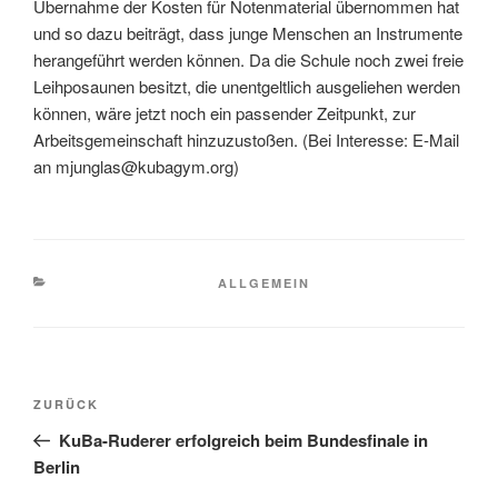
Übernahme der Kosten für Notenmaterial übernommen hat
und so dazu beiträgt, dass junge Menschen an Instrumente
herangeführt werden können. Da die Schule noch zwei freie
Leihposaunen besitzt, die unentgeltlich ausgeliehen werden
können, wäre jetzt noch ein passender Zeitpunkt, zur
Arbeitsgemeinschaft hinzuzustoßen. (Bei Interesse: E-Mail
an mjunglas@kubagym.org)
KATEGORIEN
ALLGEMEIN
Beitragsnavigation
Vorheriger
ZURÜCK
Beitrag
KuBa-Ruderer erfolgreich beim Bundesfinale in
Berlin