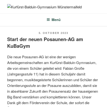
Zum
Inhalt
KURFÜRST-BALDUIN-
springen
GYMNASIUM
Menü
MÜNSTERMAIFELD
VERÖFFENTLICHT
5. OKTOBER 2023
AM
Start der neuen Posaunen-AG am
KuBaGym
Die neue Posaunen-AG ist eine der wenigen
Arbeitsgemeinschaften am Kurfürst-Balduin-Gymnasium,
die von einem Schüler geleitet wird: Fabian Große
(Jahrgangsstufe 11) hat in diesem Schuljahr damit
begonnen, musikbegeisterte Schülerinnen und Schüler der
Orientierungsstufe an der Posaune auszubilden, damit sie
in absehbarer Zukunft den Posaunensatz der hauseigenen
Big Band verstärken und komplettieren können. Unser
Dank gilt dem Förderverein der Schule, der sofort die