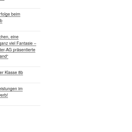
folge beim
rb
chen, eine
anz viel Fantasie –
ter-AG präsentierte
land“
er Klasse 8b
istungen im
erb!