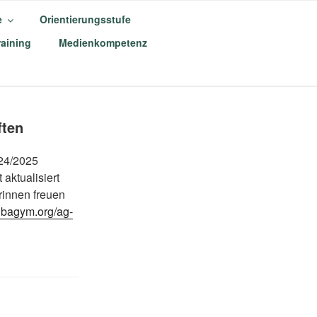
e
Orientierungsstufe
aining
Medienkompetenz
M
ften
024/2025
aktualisiert
rinnen freuen
ubagym.org/ag-