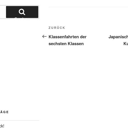
Suchen
Beitragsnavigation
Vorheriger
ZURÜCK
Beitrag
Klassenfahrten der
Japanisc
sechsten Klassen
K
RÄGE
ck!