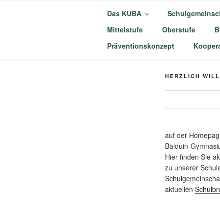
Zum
Das KUBA
Schulgemeinsc
Inhalt
springen
Mittelstufe
Oberstufe
B
KURFÜRST
Präventionskonzept
Koopera
MÜNSTERM
HERZLICH WIL
auf der Homepage
Balduin-Gymnasi
Hier finden Sie a
zu unserer Schul
Schulgemeinschaf
aktuellen
Schulbr