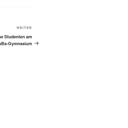
Nächster
WEITER
Beitrag
he Studenten am
uBa-Gymnasium