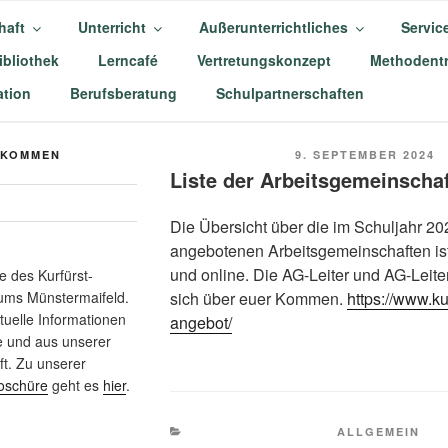
haft
Unterricht
Außerunterrichtliches
Servic
ibliothek
Lerncafé
Vertretungskonzept
Methodentr
-BALDUIN-GYMNASIU
tion
Berufsberatung
Schulpartnerschaften
AIFELD
VERÖFFENTLICHT
LKOMMEN
9. SEPTEMBER 2024
AM
Liste der Arbeitsgemeinscha
Die Übersicht über die im Schuljahr 2
angebotenen Arbeitsgemeinschaften ist 
und online. Die AG-Leiter und AG-Leite
 des Kurfürst-
sich über euer Kommen.
https://www.k
ums Münstermaifeld.
ktuelle Informationen
angebot/
e und aus unserer
t. Zu unserer
oschüre
geht es
hier
.
KATEGORIEN
ALLGEMEIN