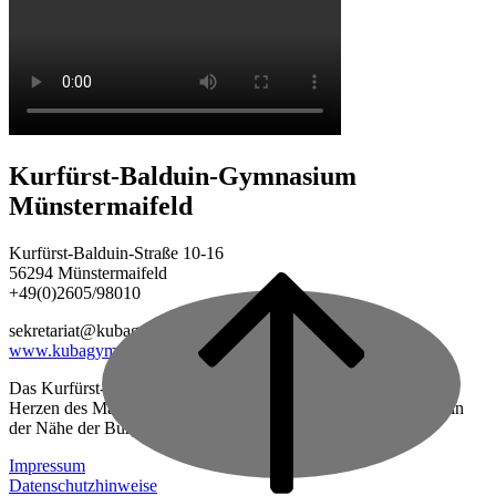
Kurfürst-Balduin-Gymnasium
Münstermaifeld
Kurfürst-Balduin-Straße 10-16
56294 Münstermaifeld
+49(0)2605/98010
Back
to
sekretariat@kubagym.de
top
www.kubagym.org
Das Kurfürst-Balduin-Gymnasium ist eine vierzügige Schule im
Herzen des Maifeldes, zwischen Mayen und Koblenz gelegen, in
der Nähe der Burg Eltz.
Impressum
Datenschutzhinweise