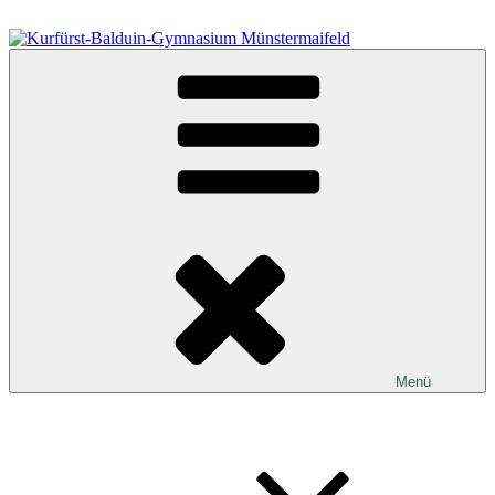
Zum
Inhalt
springen
Kurfürst-Balduin-Gymnasium Münstermaifeld
Menü