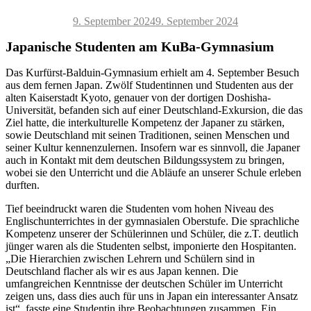
Veröffentlicht
9. September 2024
9. September 2024
am
Japanische Studenten am KuBa-Gymnasium
Das Kurfürst-Balduin-Gymnasium erhielt am 4. September Besuch
aus dem fernen Japan. Zwölf Studentinnen und Studenten aus der
alten Kaiserstadt Kyoto, genauer von der dortigen Doshisha-
Universität, befanden sich auf einer Deutschland-Exkursion, die das
Ziel hatte, die interkulturelle Kompetenz der Japaner zu stärken,
sowie Deutschland mit seinen Traditionen, seinen Menschen und
seiner Kultur kennenzulernen. Insofern war es sinnvoll, die Japaner
auch in Kontakt mit dem deutschen Bildungssystem zu bringen,
wobei sie den Unterricht und die Abläufe an unserer Schule erleben
durften.
Tief beeindruckt waren die Studenten vom hohen Niveau des
Englischunterrichtes in der gymnasialen Oberstufe. Die sprachliche
Kompetenz unserer der Schülerinnen und Schüler, die z.T. deutlich
jünger waren als die Studenten selbst, imponierte den Hospitanten.
„Die Hierarchien zwischen Lehrern und Schülern sind in
Deutschland flacher als wir es aus Japan kennen. Die
umfangreichen Kenntnisse der deutschen Schüler im Unterricht
zeigen uns, dass dies auch für uns in Japan ein interessanter Ansatz
ist“, fasste eine Studentin ihre Beobachtungen zusammen. Ein