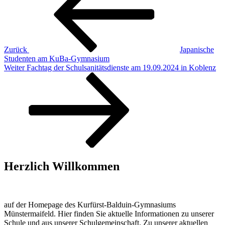
Zurück
Japanische
Studenten am KuBa-Gymnasium
Nächster
Weiter
Fachtag der Schulsanitätsdienste am 19.09.2024 in Koblenz
Beitrag
Herzlich Willkommen
auf der Homepage des Kurfürst-Balduin-Gymnasiums
Münstermaifeld. Hier finden Sie aktuelle Informationen zu unserer
Schule und aus unserer Schulgemeinschaft. Zu unserer aktuellen