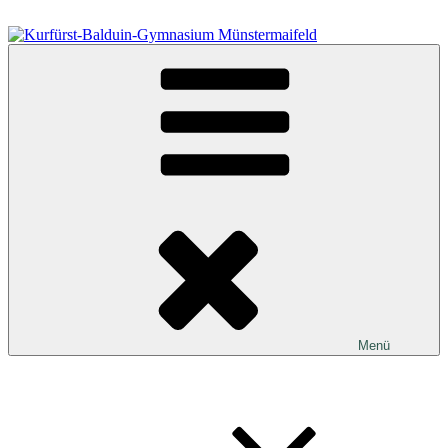
Zum
Inhalt
springen
Kurfürst-Balduin-Gymnasium Münstermaifeld
Menü