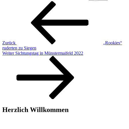
Beitragsnavigation
Vorheriger
Beitrag
Zurück
„Rookies“
ruderten zu Siegen
Nächster
Weiter
Sichtungstag in Münstermaifeld 2022
Beitrag
Herzlich Willkommen