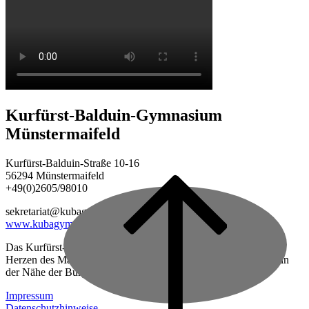
Kurfürst-Balduin-Gymnasium
Münstermaifeld
Kurfürst-Balduin-Straße 10-16
56294 Münstermaifeld
+49(0)2605/98010
Back
to
sekretariat@kubagym.de
top
www.kubagym.org
Das Kurfürst-Balduin-Gymnasium ist eine vierzügige Schule im
Herzen des Maifeldes, zwischen Mayen und Koblenz gelegen, in
der Nähe der Burg Eltz.
Impressum
Datenschutzhinweise