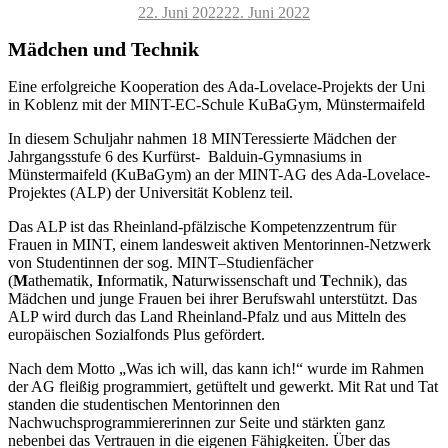
Veröffentlicht
22. Juni 2022
22. Juni 2022
am
Mädchen und Technik
Eine erfolgreiche Kooperation des Ada-Lovelace-Projekts der Uni
in Koblenz mit der MINT-EC-Schule KuBaGym, Münstermaifeld
In diesem Schuljahr nahmen 18 MINTeressierte Mädchen der
Jahrgangsstufe 6 des Kurfürst- Balduin-Gymnasiums in
Münstermaifeld (KuBaGym) an der MINT-AG des Ada-Lovelace-
Projektes (ALP) der Universität Koblenz teil.
Das ALP ist das Rheinland-pfälzische Kompetenzzentrum für
Frauen in MINT, einem landesweit aktiven Mentorinnen-Netzwerk
von Studentinnen der sog. MINT–Studienfächer
(
M
athematik,
I
nformatik,
N
aturwissenschaft und
T
echnik), das
Mädchen und junge Frauen bei ihrer Berufswahl unterstützt. Das
ALP wird durch das Land Rheinland-Pfalz und aus Mitteln des
europäischen Sozialfonds Plus gefördert.
Nach dem Motto „Was ich will, das kann ich!“ wurde im Rahmen
der AG fleißig programmiert, getüftelt und gewerkt. Mit Rat und Tat
standen die studentischen Mentorinnen den
Nachwuchsprogrammiererinnen zur Seite und stärkten ganz
nebenbei das Vertrauen in die eigenen Fähigkeiten. Über das