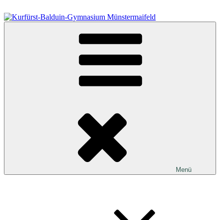
Zum
Inhalt
springen
Kurfürst-Balduin-Gymnasium Münstermaifeld
Menü