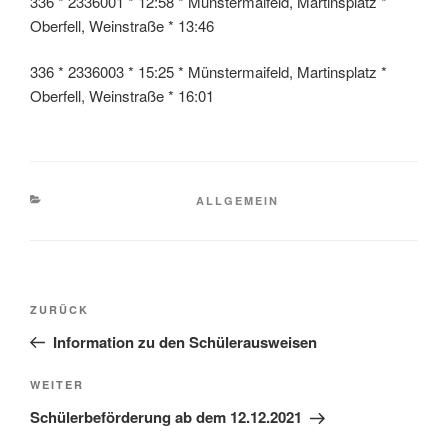
336 * 2336001 * 12:58 * Münstermaifeld, Martinsplatz *
Oberfell, Weinstraße * 13:46
336 * 2336003 * 15:25 * Münstermaifeld, Martinsplatz *
Oberfell, Weinstraße * 16:01
KATEGORIEN
ALLGEMEIN
Beitragsnavigation
Vorheriger
ZURÜCK
Beitrag
Information zu den Schülerausweisen
Nächster
WEITER
Beitrag
Schülerbeförderung ab dem 12.12.2021