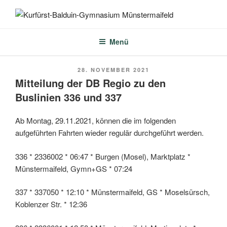
Zum
Inhalt
KURFÜRST-BALDUIN-
springen
GYMNASIUM
Menü
MÜNSTERMAIFELD
VERÖFFENTLICHT
28. NOVEMBER 2021
AM
Mitteilung der DB Regio zu den
Buslinien 336 und 337
Ab Montag, 29.11.2021, können die im folgenden
aufgeführten Fahrten wieder regulär durchgeführt werden.
336 * 2336002 * 06:47 * Burgen (Mosel), Marktplatz *
Münstermaifeld, Gymn+GS * 07:24
337 * 337050 * 12:10 * Münstermaifeld, GS * Moselsürsch,
Koblenzer Str. * 12:36