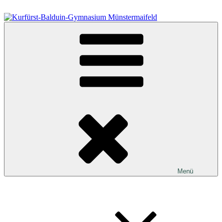
Zum
Inhalt
springen
Kurfürst-Balduin-Gymnasium Münstermaifeld
Menü