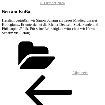
Veröffentlicht
8. Oktober 2024
am
Neu am KuBa
Herzlich begrüßen wir Simon Scharm als neues Mitglied unseres
Kollegiums. Er unterrichtet die Fächer Deutsch, Sozialkunde und
Philosophie/Ethik. Für seine Lehrtätigkeit wünschen wir Herrn
Scharm viel Erfolg.
Kategorien
Allgemein
Beitragsnavigation
Vorheriger
Beitrag