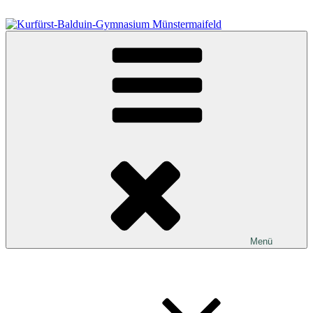
Zum
Inhalt
springen
Kurfürst-Balduin-Gymnasium Münstermaifeld
Menü