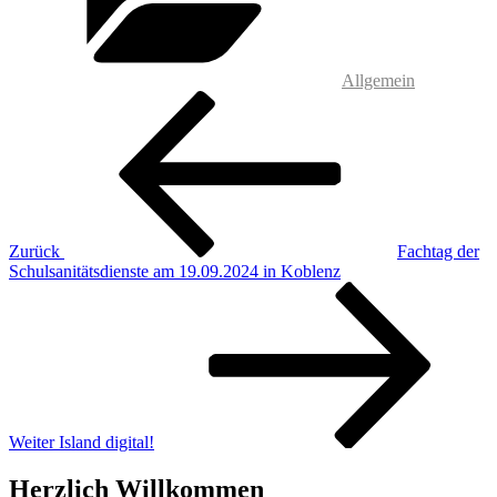
Allgemein
Beitragsnavigation
Vorheriger
Beitrag
Zurück
Fachtag der
Schulsanitätsdienste am 19.09.2024 in Koblenz
Nächster
Beitrag
Weiter
Island digital!
Herzlich Willkommen