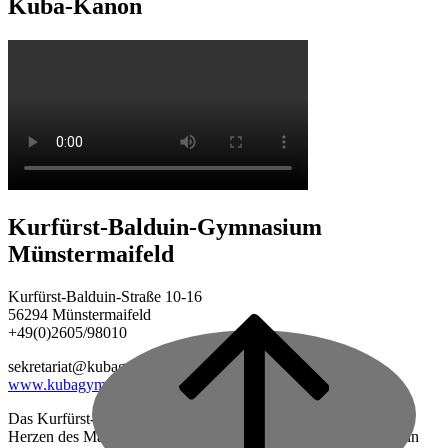
Kuba-Kanon
Kurfürst-Balduin-Gymnasium
Münstermaifeld
Kurfürst-Balduin-Straße 10-16
56294 Münstermaifeld
+49(0)2605/98010
Back
to
sekretariat@kubagym.de
top
www.kubagym.org
Das Kurfürst-Balduin-Gymnasium ist eine vierzügige Schule im
Herzen des Maifeldes, zwischen Mayen und Koblenz gelegen, in