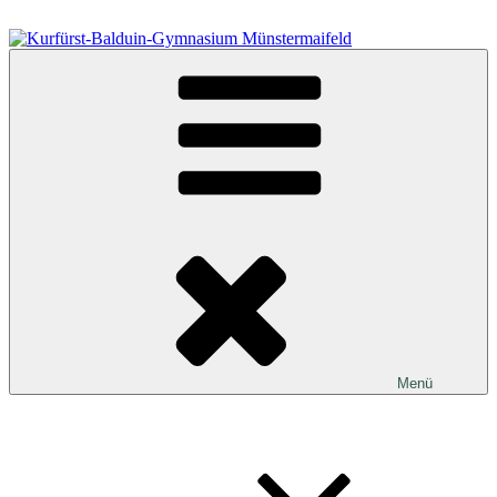
Zum
Inhalt
springen
Kurfürst-Balduin-Gymnasium Münstermaifeld
Menü