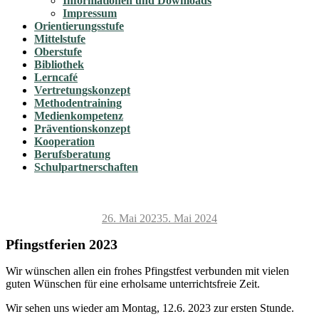
Informationen und Downloads
Impressum
Orientierungsstufe
Mittelstufe
Oberstufe
Bibliothek
Lerncafé
Vertretungskonzept
Methodentraining
Medienkompetenz
Präventionskonzept
Kooperation
Berufsberatung
Schulpartnerschaften
Veröffentlicht
26. Mai 2023
5. Mai 2024
am
Pfingstferien 2023
Wir wünschen allen ein frohes Pfingstfest verbunden mit vielen
guten Wünschen für eine erholsame unterrichtsfreie Zeit.
Wir sehen uns wieder am Montag, 12.6. 2023 zur ersten Stunde.