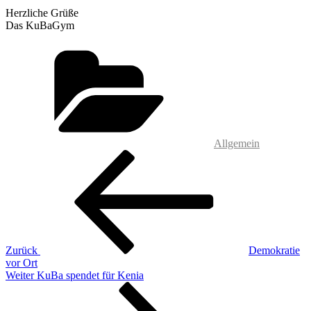
Herzliche Grüße
Das KuBaGym
Kategorien
Allgemein
Beitragsnavigation
Vorheriger
Beitrag
Zurück
Demokratie
vor Ort
Nächster
Weiter
KuBa spendet für Kenia
Beitrag