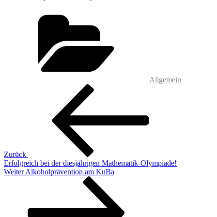
Kategorien
Allgemein
Beitragsnavigation
Vorheriger
Beitrag
Zurück
Erfolgreich bei der diesjährigen Mathematik-Olympiade!
Nächster
Weiter
Alkoholprävention am KuBa
Beitrag