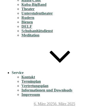
KuBa-Chor
Kuba-BigBand
Theater
Unterstufentheater
Rudern
Bienen
DELF
Schulsanitätsdienst
Meditation
Service
Kontakt
Terminplan
Vertretungsplan
Informationen und Downloads
Impressum
Veröffentlicht
6. März 2025
6. März 2025
am