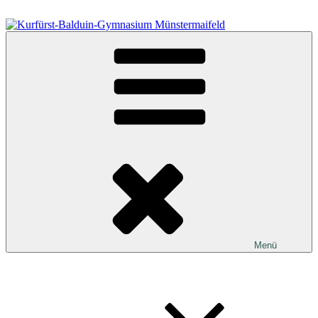
Zum
Inhalt
springen
Kurfürst-Balduin-Gymnasium Münstermaifeld
Menü