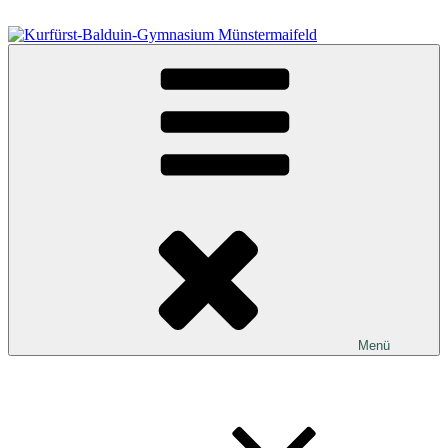
Zum
Inhalt
springen
Kurfürst-Balduin-Gymnasium Münstermaifeld
Menü