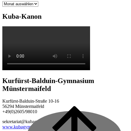
Archiv
Kuba-Kanon
Kurfürst-Balduin-Gymnasium
Münstermaifeld
Kurfürst-Balduin-Straße 10-16
56294 Münstermaifeld
+49(0)2605/98010
Back
to
sekretariat@kubagym.de
top
www.kubagym.org