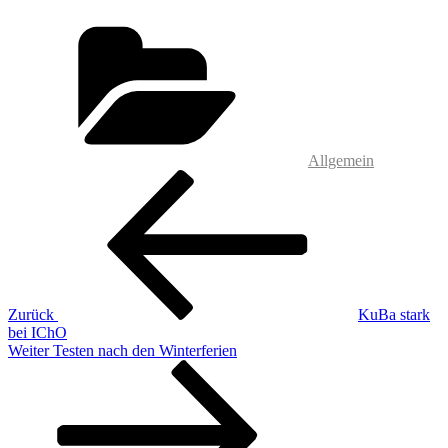
Kategorien
Allgemein
Beitragsnavigation
Vorheriger
Beitrag
Zurück
KuBa stark
bei IChO
Nächster
Weiter
Testen nach den Winterferien
Beitrag