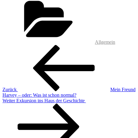
Allgemein
Beitragsnavigation
Vorheriger
Beitrag
Zurück
Mein Freund
Harvey – oder: Was ist schon normal?
Nächster
Weiter
Exkursion ins Haus der Geschichte
Beitrag