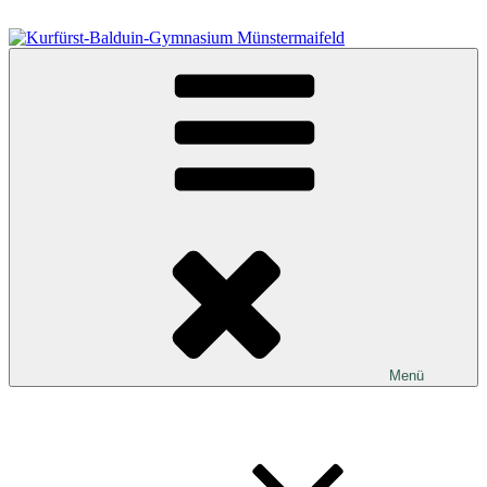
Zum
Inhalt
springen
Kurfürst-Balduin-Gymnasium Münstermaifeld
Menü