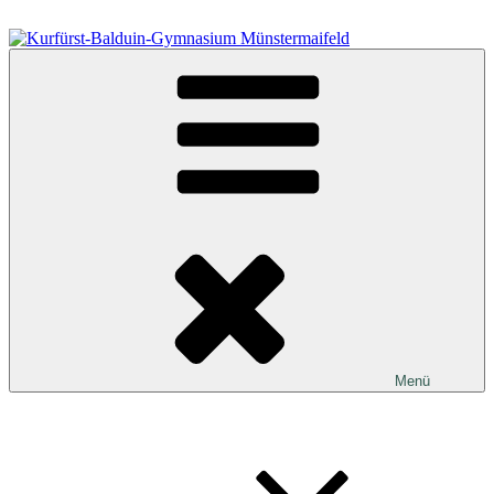
Zum
Inhalt
springen
Kurfürst-Balduin-Gymnasium Münstermaifeld
Menü