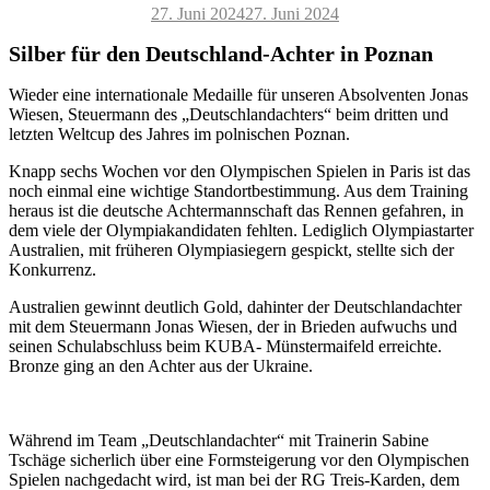
Veröffentlicht
27. Juni 2024
27. Juni 2024
am
Silber für den Deutschland-Achter in Poznan
Wieder eine internationale Medaille für unseren Absolventen Jonas
Wiesen, Steuermann des „Deutschlandachters“ beim dritten und
letzten Weltcup des Jahres im polnischen Poznan.
Knapp sechs Wochen vor den Olympischen Spielen in Paris ist das
noch einmal eine wichtige Standortbestimmung. Aus dem Training
heraus ist die deutsche Achtermannschaft das Rennen gefahren, in
dem viele der Olympiakandidaten fehlten. Lediglich Olympiastarter
Australien, mit früheren Olympiasiegern gespickt, stellte sich der
Konkurrenz.
Australien gewinnt deutlich Gold, dahinter der Deutschlandachter
mit dem Steuermann Jonas Wiesen, der in Brieden aufwuchs und
seinen Schulabschluss beim KUBA- Münstermaifeld erreichte.
Bronze ging an den Achter aus der Ukraine.
Während im Team „Deutschlandachter“ mit Trainerin Sabine
Tschäge sicherlich über eine Formsteigerung vor den Olympischen
Spielen nachgedacht wird, ist man bei der RG Treis-Karden, dem