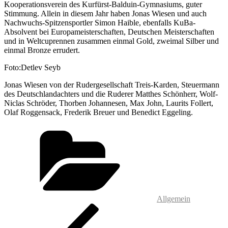
Kooperationsverein des Kurfürst-Balduin-Gymnasiums, guter
Stimmung. Allein in diesem Jahr haben Jonas Wiesen und auch
Nachwuchs-Spitzensportler Simon Haible, ebenfalls KuBa-
Absolvent bei Europameisterschaften, Deutschen Meisterschaften
und in Weltcuprennen zusammen einmal Gold, zweimal Silber und
einmal Bronze errudert.
Foto:Detlev Seyb
Jonas Wiesen von der Rudergesellschaft Treis-Karden, Steuermann
des Deutschlandachters und die Ruderer Matthes Schönherr, Wolf-
Niclas Schröder, Thorben Johannesen, Max John, Laurits Follert,
Olaf Roggensack, Frederik Breuer und Benedict Eggeling.
Kategorien
Allgemein
Beitragsnavigation
Vorheriger
Beitrag