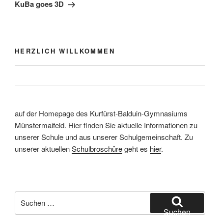
Beitrag
KuBa goes 3D
HERZLICH WILLKOMMEN
auf der Homepage des Kurfürst-Balduin-Gymnasiums
Münstermaifeld. Hier finden Sie aktuelle Informationen zu
unserer Schule und aus unserer Schulgemeinschaft. Zu
unserer aktuellen
Schulbroschüre
geht es
hier
.
Suchen
nach:
Suchen