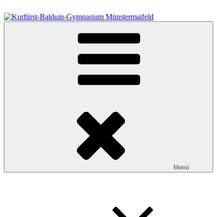
Zum
Inhalt
springen
Kurfürst-Balduin-Gymnasium Münstermaifeld
Menü