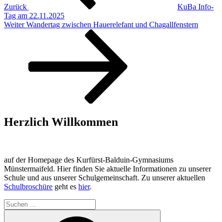
Zurück
KuBa Info-
Tag am 22.11.2025
Nächster
Weiter
Wandertag zwischen Hauerelefant und Chagallfenstern
Beitrag
Herzlich Willkommen
auf der Homepage des Kurfürst-Balduin-Gymnasiums
Münstermaifeld. Hier finden Sie aktuelle Informationen zu unserer
Schule und aus unserer Schulgemeinschaft. Zu unserer aktuellen
Schulbroschüre
geht es
hier
.
Suchen
nach:
Suchen