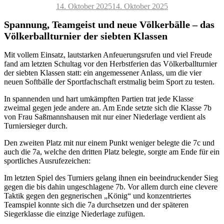
Veröffentlicht
14. Oktober 2025
14. Oktober 2025
am
Spannung, Teamgeist und neue Völkerbälle – das
Völkerballturnier der siebten Klassen
Mit vollem Einsatz, lautstarken Anfeuerungsrufen und viel Freude
fand am letzten Schultag vor den Herbstferien das Völkerballturnier
der siebten Klassen statt: ein angemessener Anlass, um die vier
neuen Softbälle der Sportfachschaft erstmalig beim Sport zu testen.
In spannenden und hart umkämpften Partien trat jede Klasse
zweimal gegen jede andere an. Am Ende setzte sich die Klasse 7b
von Frau Saßmannshausen mit nur einer Niederlage verdient als
Turniersieger durch.
Den zweiten Platz mit nur einem Punkt weniger belegte die 7c und
auch die 7a, welche den dritten Platz belegte, sorgte am Ende für ein
sportliches Ausrufezeichen:
Im letzten Spiel des Turniers gelang ihnen ein beeindruckender Sieg
gegen die bis dahin ungeschlagene 7b. Vor allem durch eine clevere
Taktik gegen den gegnerischen „König“ und konzentriertes
Teamspiel konnte sich die 7a durchsetzen und der späteren
Siegerklasse die einzige Niederlage zufügen.