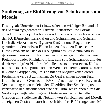
Veröffentlicht
6. Januar 2022
6. Januar 2022
am
Studientag zur Einführung von Schulcampus und
Moodle
Das digitale Unterrichten ist inzwischen ein wichtiger Bestandteil
des Schulalltags geworden. Diverse Plattformen und Portale
erleichtern bereits jetzt schon den schulischen Austausch zwischen
den KUBAnischen Lehrkräften und Schülerinnen und Schülern.
Doch die Vielzahl an verfügbaren Kanälen und Programmen
garantiert in den meisten Fällen keinen absoluten Datenschutz.
Dieses Problem hat sich das Kollegium des KuBa zum Anlass
genommen, um sich im Rahmen des Studientags mit dem sicheren
Portal des Landes Rheinland-Pfalz, dem sog. Schulcampus und der
damit verknüpften Plattform Moodle auseinanderzusetzen. Und so
fand sich das Kollegium nach den Weihnachtsferien coronakonform
in kleinen Gruppen ein, um sich mit den Möglichkeiten dieser
Programme vertraut zu machen. Zu Gast erschien zudem Frau
Drautzburg vom Gymnasium BVS in Andernach, die zu Beginn der
Veranstaltung einen einleitenden Überblick über Schulcampus
verschaffte und anschließend eine der Austauschgruppen durch die
Workshops begleitete. Insgesamt testeten und erprobten alle
Gruppen am Studientag die Nutzung von Schulcampus und Moodle
am eigenen Gerät und tauschten sich über ihre Erfahrungen aus. Mit