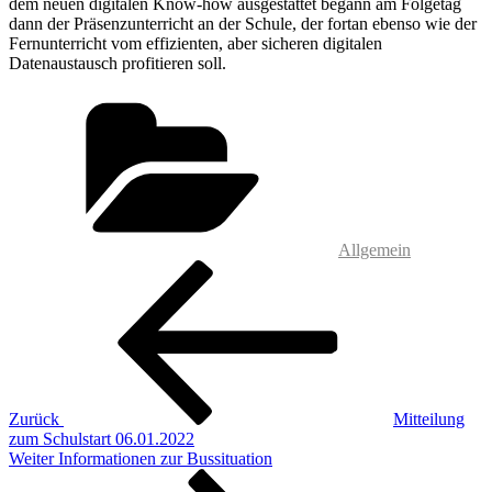
dem neuen digitalen Know-how ausgestattet begann am Folgetag
dann der Präsenzunterricht an der Schule, der fortan ebenso wie der
Fernunterricht vom effizienten, aber sicheren digitalen
Datenaustausch profitieren soll.
Kategorien
Allgemein
Beitragsnavigation
Vorheriger
Beitrag
Zurück
Mitteilung
zum Schulstart 06.01.2022
Nächster
Weiter
Informationen zur Bussituation
Beitrag