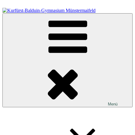
Zum
Inhalt
springen
Kurfürst-Balduin-Gymnasium Münstermaifeld
Menü