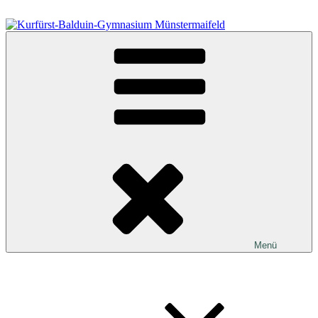
Zum
Inhalt
springen
Kurfürst-Balduin-Gymnasium Münstermaifeld
Menü