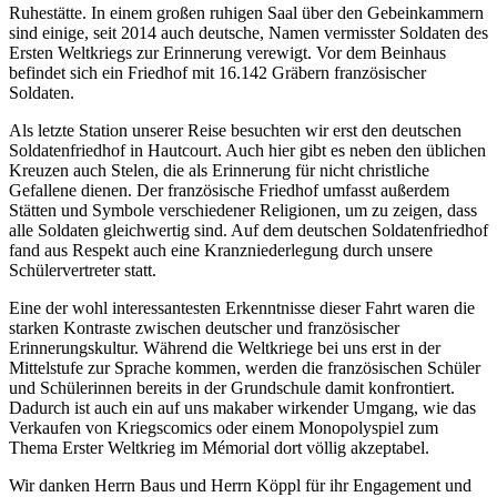
Ruhestätte. In einem großen ruhigen Saal über den Gebeinkammern
sind einige, seit 2014 auch deutsche, Namen vermisster Soldaten des
Ersten Weltkriegs zur Erinnerung verewigt. Vor dem Beinhaus
befindet sich ein Friedhof mit 16.142 Gräbern französischer
Soldaten.
Als letzte Station unserer Reise besuchten wir erst den deutschen
Soldatenfriedhof in Hautcourt. Auch hier gibt es neben den üblichen
Kreuzen auch Stelen, die als Erinnerung für nicht christliche
Gefallene dienen. Der französische Friedhof umfasst außerdem
Stätten und Symbole verschiedener Religionen, um zu zeigen, dass
alle Soldaten gleichwertig sind. Auf dem deutschen Soldatenfriedhof
fand aus Respekt auch eine Kranzniederlegung durch unsere
Schülervertreter statt.
Eine der wohl interessantesten Erkenntnisse dieser Fahrt waren die
starken Kontraste zwischen deutscher und französischer
Erinnerungskultur. Während die Weltkriege bei uns erst in der
Mittelstufe zur Sprache kommen, werden die französischen Schüler
und Schülerinnen bereits in der Grundschule damit konfrontiert.
Dadurch ist auch ein auf uns makaber wirkender Umgang, wie das
Verkaufen von Kriegscomics oder einem Monopolyspiel zum
Thema Erster Weltkrieg im Mémorial dort völlig akzeptabel.
Wir danken Herrn Baus und Herrn Köppl für ihr Engagement und