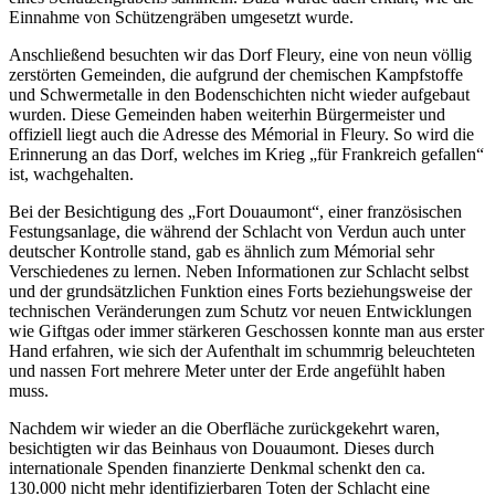
Einnahme von Schützengräben umgesetzt wurde.
Anschließend besuchten wir das Dorf Fleury, eine von neun völlig
zerstörten Gemeinden, die aufgrund der chemischen Kampfstoffe
und Schwermetalle in den Bodenschichten nicht wieder aufgebaut
wurden. Diese Gemeinden haben weiterhin Bürgermeister und
offiziell liegt auch die Adresse des Mémorial in Fleury. So wird die
Erinnerung an das Dorf, welches im Krieg „für Frankreich gefallen“
ist, wachgehalten.
Bei der Besichtigung des „Fort Douaumont“, einer französischen
Festungsanlage, die während der Schlacht von Verdun auch unter
deutscher Kontrolle stand, gab es ähnlich zum Mémorial sehr
Verschiedenes zu lernen. Neben Informationen zur Schlacht selbst
und der grundsätzlichen Funktion eines Forts beziehungsweise der
technischen Veränderungen zum Schutz vor neuen Entwicklungen
wie Giftgas oder immer stärkeren Geschossen konnte man aus erster
Hand erfahren, wie sich der Aufenthalt im schummrig beleuchteten
und nassen Fort mehrere Meter unter der Erde angefühlt haben
muss.
Nachdem wir wieder an die Oberfläche zurückgekehrt waren,
besichtigten wir das Beinhaus von Douaumont. Dieses durch
internationale Spenden finanzierte Denkmal schenkt den ca.
130.000 nicht mehr identifizierbaren Toten der Schlacht eine