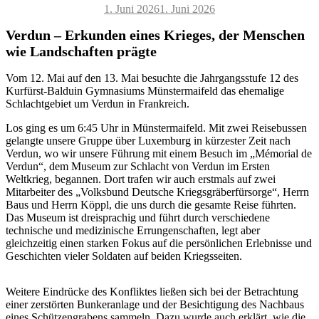
Veröffentlicht
1. Juni 2026
1. Juni 2026
am
Verdun – Erkunden eines Krieges, der Menschen
wie Landschaften prägte
Vom 12. Mai auf den 13. Mai besuchte die Jahrgangsstufe 12 des
Kurfürst-Balduin Gymnasiums Münstermaifeld das ehemalige
Schlachtgebiet um Verdun in Frankreich.
Los ging es um 6:45 Uhr in Münstermaifeld. Mit zwei Reisebussen
gelangte unsere Gruppe über Luxemburg in kürzester Zeit nach
Verdun, wo wir unsere Führung mit einem Besuch im „Mémorial de
Verdun“, dem Museum zur Schlacht von Verdun im Ersten
Weltkrieg, begannen. Dort trafen wir auch erstmals auf zwei
Mitarbeiter des „Volksbund Deutsche Kriegsgräberfürsorge“, Herrn
Baus und Herrn Köppl, die uns durch die gesamte Reise führten.
Das Museum ist dreisprachig und führt durch verschiedene
technische und medizinische Errungenschaften, legt aber
gleichzeitig einen starken Fokus auf die persönlichen Erlebnisse und
Geschichten vieler Soldaten auf beiden Kriegsseiten.
Weitere Eindrücke des Konfliktes ließen sich bei der Betrachtung
einer zerstörten Bunkeranlage und der Besichtigung des Nachbaus
eines Schützengrabens sammeln. Dazu wurde auch erklärt, wie die