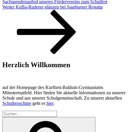
Sachspendenaufruf unseres Fördervereins zum Schulfest
Nächster
Weiter
KuBa-Ruderer glänzen bei Saarburger Regatta
Beitrag
Herzlich Willkommen
auf der Homepage des Kurfürst-Balduin-Gymnasiums
Münstermaifeld. Hier finden Sie aktuelle Informationen zu unserer
Schule und aus unserer Schulgemeinschaft. Zu unserer aktuellen
Schulbroschüre
geht es
hier
.
Suchen
nach:
Suchen