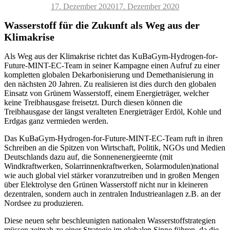
Veröffentlicht
17. Dezember 2020
17. Dezember 2020
am
Wasserstoff für die Zukunft als Weg aus der
Klimakrise
Als Weg aus der Klimakrise richtet das KuBaGym-Hydrogen-for-
Future-MINT-EC-Team in seiner Kampagne einen Aufruf zu einer
kompletten globalen Dekarbonisierung und Demethanisierung in
den nächsten 20 Jahren. Zu realisieren ist dies durch den globalen
Einsatz von Grünem Wasserstoff, einem Energieträger, welcher
keine Treibhausgase freisetzt. Durch diesen können die
Treibhausgase der längst veralteten Energieträger Erdöl, Kohle und
Erdgas ganz vermieden werden.
Das KuBaGym-Hydrogen-for-Future-MINT-EC-Team ruft in ihren
Schreiben an die Spitzen von Wirtschaft, Politik, NGOs und Medien
Deutschlands dazu auf, die Sonnenenergieernte (mit
Windkraftwerken, Solarrinnenkraftwerken, Solarmodulen)national
wie auch global viel stärker voranzutreiben und in großen Mengen
über Elektrolyse den Grünen Wasserstoff nicht nur in kleineren
dezentralen, sondern auch in zentralen Industrieanlagen z.B. an der
Nordsee zu produzieren.
Diese neuen sehr beschleunigten nationalen Wasserstoffstrategien
müssen zeitnah zu einer Strategie im globalen Sinne führen, da die