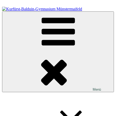
Zum
Inhalt
springen
Kurfürst-Balduin-Gymnasium Münstermaifeld
Menü