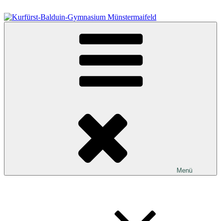
Zum
Inhalt
springen
Kurfürst-Balduin-Gymnasium Münstermaifeld
Menü