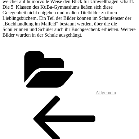
welcher auf humorvolle Weise den Blick für Umweltfragen schärft.
Die 5. Klassen des KuBa-Gymnasiums ließen sich diese
Gelegenheit nicht entgehen und malten Titelbilder zu ihren
Lieblingsbüchern. Ein Teil der Bilder können im Schaufenster der
„Buchhandlung im Maifeld“ bestaunt werden, über die die
Schülerinnen und Schüler auch ihr Buchgeschenk erhielten. Weitere
Bilder wurden in der Schule ausgehängt.
Kategorien
Allgemein
Beitragsnavigation
Vorheriger
Beitrag