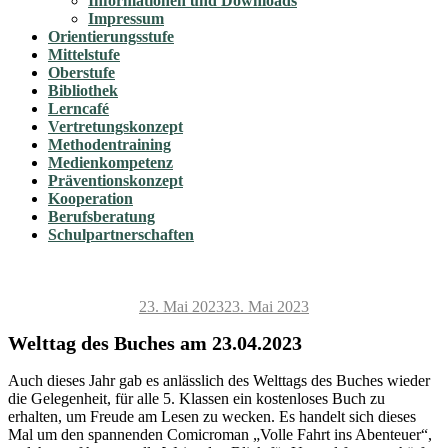
Informationen und Downloads
Impressum
Orientierungsstufe
Mittelstufe
Oberstufe
Bibliothek
Lerncafé
Vertretungskonzept
Methodentraining
Medienkompetenz
Präventionskonzept
Kooperation
Berufsberatung
Schulpartnerschaften
Veröffentlicht
23. Mai 2023
23. Mai 2023
am
Welttag des Buches am 23.04.2023
Auch dieses Jahr gab es anlässlich des Welttags des Buches wieder
die Gelegenheit, für alle 5. Klassen ein kostenloses Buch zu
erhalten, um Freude am Lesen zu wecken. Es handelt sich dieses
Mal um den spannenden Comicroman „Volle Fahrt ins Abenteuer“,