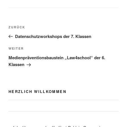
Beitragsnavigation
Vorheriger
ZURÜCK
Beitrag
Datenschutzworkshops der 7. Klassen
Nächster
WEITER
Beitrag
Medienpräventionsbaustein „Law4school“ der 6.
Klassen
HERZLICH WILLKOMMEN