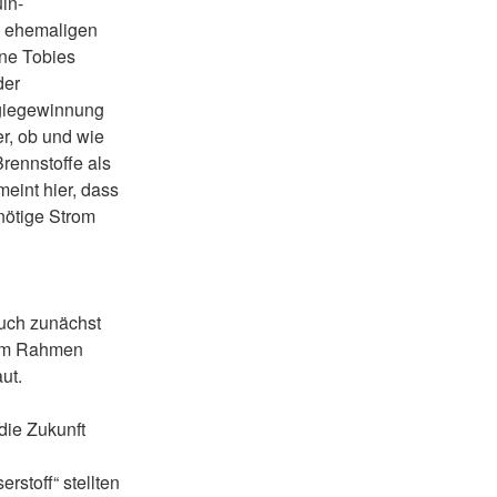
in-
s ehemaligen
ne Tobies
der
giegewinnung
er, ob und wie
Brennstoffe als
meint hier, dass
nötige Strom
uch zunächst
 im Rahmen
ut.
die Zukunft
stoff“ stellten