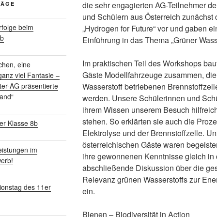
die sehr engagierten AG-Teilnehmer d
RÄGE
und Schülern aus Österreich zunächst
folge beim
„Hydrogen for Future“ vor und gaben ei
rb
Einführung in das Thema „Grüner Wasse
Im praktischen Teil des Workshops bau
chen, eine
Gäste Modellfahrzeuge zusammen, die m
anz viel Fantasie –
Wasserstoff betriebenen Brennstoffzell
ter-AG präsentierte
land“
werden. Unsere Schülerinnen und Schü
ihrem Wissen unserem Besuch hilfreich
stehen. So erklärten sie auch die Proze
er Klasse 8b
Elektrolyse und der Brennstoffzelle. U
österreichischen Gäste waren begeiste
istungen im
ihre gewonnenen Kenntnisse gleich in 
erb!
abschließende Diskussion über die ges
Relevanz grünen Wasserstoffs zur En
ionstag des 11er
ein.
Bienen – Biodiversität in Action