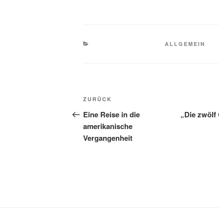
KATEGORIEN
ALLGEMEIN
Beitragsnavigation
Vorheriger
ZURÜCK
Beitrag
Eine Reise in die
„Die zwöl
amerikanische
Vergangenheit