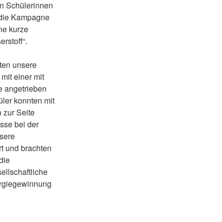
en Schülerinnen
 die Kampagne
ne kurze
rstoff“.
ten unsere
it einer mit
e angetrieben
ler konnten mit
 zur Seite
sse bei der
nsere
rt und brachten
die
ellschaftliche
ergiegewinnung