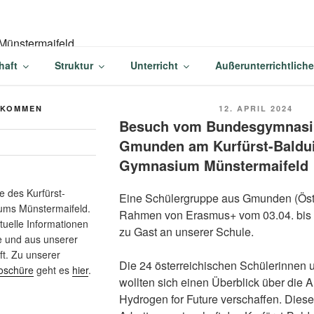
-BALDUIN-GYMNASIU
haft
Struktur
Unterricht
Außerunterrichtlich
AIFELD
VERÖFFENTLICHT
LKOMMEN
12. APRIL 2024
AM
Besuch vom Bundesgymnas
Gmunden am Kurfürst-Baldu
Gymnasium Münstermaifeld
 des Kurfürst-
Eine Schülergruppe aus Gmunden (Öste
ums Münstermaifeld.
Rahmen von Erasmus+ vom 03.04. bis
ktuelle Informationen
zu Gast an unserer Schule.
e und aus unserer
t. Zu unserer
Die 24 österreichischen Schülerinnen 
oschüre
geht es
hier
.
wollten sich einen Überblick über die A
Hydrogen for Future verschaffen. Dies