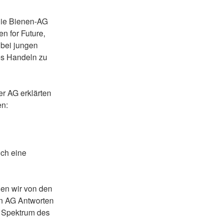
die Bienen-AG
n for Future,
 bei jungen
es Handeln zu
r AG erklärten
en:
?
ich eine
nen wir von den
en AG Antworten
e Spektrum des