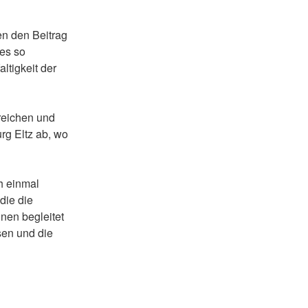
n den Beitrag
 es so
altigkeit der
reichen und
rg Eltz ab, wo
h einmal
die die
nen begleitet
sen und die