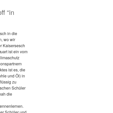
f “in
sch in die
, wo wir
er Kaisersesch
uart ist ein vom
Klimaschutz
tionspartnern
tes ist es, die
hle und Öl) in
lüssig zu
ischen Schüler
nah die
kennenlernen.
der Schüler und