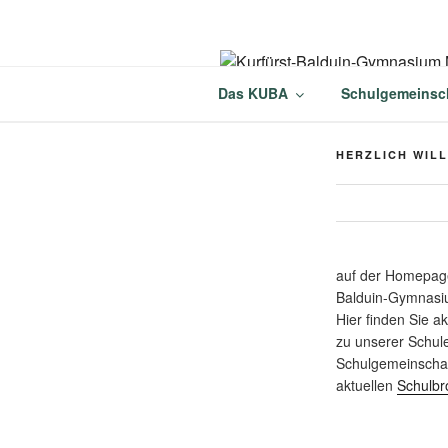
Zum
Inhalt
springen
KURFÜRST
Das KUBA
Schulgemeinsc
MÜNSTERM
HERZLICH WIL
auf der Homepage
Balduin-Gymnasi
Hier finden Sie a
zu unserer Schul
Schulgemeinschaf
aktuellen
Schulbr