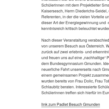
Schülerinnen mit dem Projektleiter Sm
Kaisersesch, Herrn Diederichs-Seidel,
Referenten, in der die vielen Vorteile u
dieser Art der Energiegewinnung und 
kenntnisreich kritisch beleuchtet wurde
Nach dieser Veranstaltung verabschied
von unserem Besuch aus Österreich. Wi
zurück auf zwei erlebnis- und erkenntn
und freuen uns auf eine „nachhaltige“ P
dem Bundesgymnasium Gmunden. Ideen
neuerliche Fahrt unsererseits nach G
einem gemeinsamen Projekt zusammen 
wurden bereits von Frau Dolic, Frau To
Schlaubitz beraten. Interessierte Schül
Schülerinnen treffen sich hierfür im Eu
link zum Padlet Besuch Gmunden