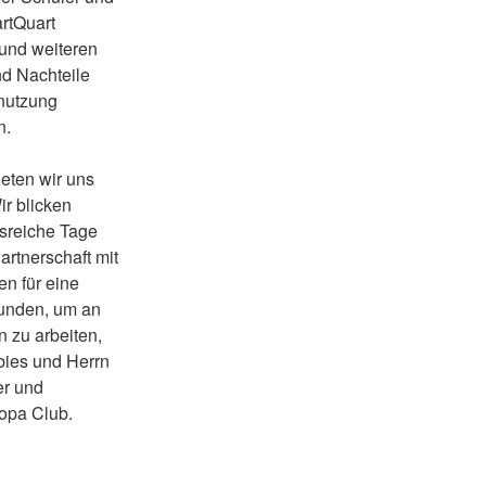
artQuart
 und weiteren
nd Nachteile
-nutzung
n.
eten wir uns
r blicken
isreiche Tage
artnerschaft mit
 für eine
munden, um an
zu arbeiten,
bies und Herrn
er und
ropa Club.