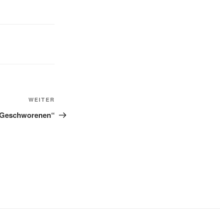
Nächster
WEITER
Beitrag
f Geschworenen“