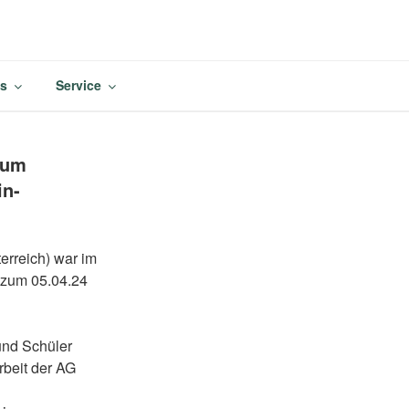
M
es
Service
ium
in-
rreich) war im
 zum 05.04.24
und Schüler
rbeit der AG
e