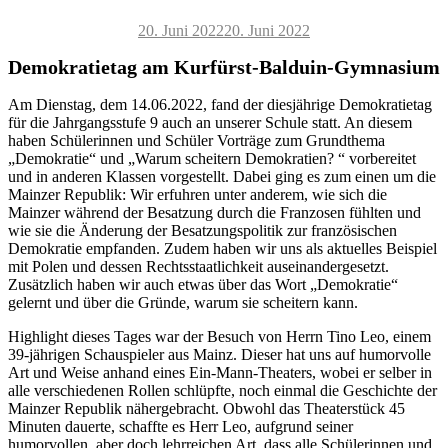
Veröffentlicht
20. Juni 2022
20. Juni 2022
am
Demokratietag am Kurfürst-Balduin-Gymnasium
Am Dienstag, dem 14.06.2022, fand der diesjährige Demokratietag
für die Jahrgangsstufe 9 auch an unserer Schule statt. An diesem
haben Schülerinnen und Schüler Vorträge zum Grundthema
„Demokratie“ und „Warum scheitern Demokratien? “ vorbereitet
und in anderen Klassen vorgestellt. Dabei ging es zum einen um die
Mainzer Republik: Wir erfuhren unter anderem, wie sich die
Mainzer während der Besatzung durch die Franzosen fühlten und
wie sie die Änderung der Besatzungspolitik zur französischen
Demokratie empfanden. Zudem haben wir uns als aktuelles Beispiel
mit Polen und dessen Rechtsstaatlichkeit auseinandergesetzt.
Zusätzlich haben wir auch etwas über das Wort „Demokratie“
gelernt und über die Gründe, warum sie scheitern kann.
Highlight dieses Tages war der Besuch von Herrn Tino Leo, einem
39-jährigen Schauspieler aus Mainz. Dieser hat uns auf humorvolle
Art und Weise anhand eines Ein-Mann-Theaters, wobei er selber in
alle verschiedenen Rollen schlüpfte, noch einmal die Geschichte der
Mainzer Republik nähergebracht. Obwohl das Theaterstück 45
Minuten dauerte, schaffte es Herr Leo, aufgrund seiner
humorvollen, aber doch lehrreichen Art, dass alle Schülerinnen und