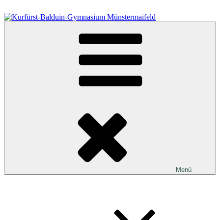
Zum
Inhalt
springen
Kurfürst-Balduin-Gymnasium Münstermaifeld
Menü