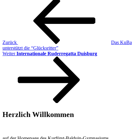
Beitragsnavigation
Beitrag
Zurück
Das KuBa
unterstützt die “Glücksritter”
Nächster
Weiter
Internationale Ruderregatta Duisburg
Beitrag
Herzlich Willkommen
auf der Homepage des Kurfürst-Balduin-Gymnasiums