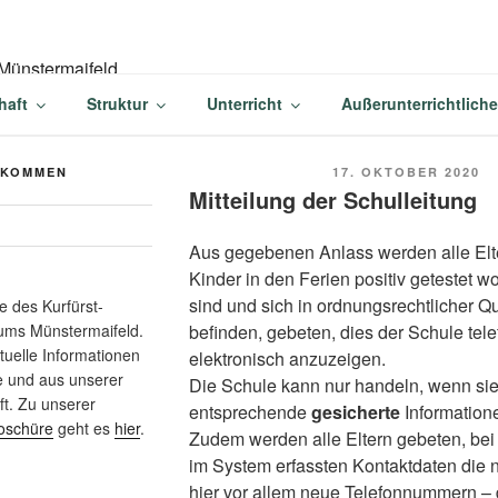
-BALDUIN-GYMNASIU
haft
Struktur
Unterricht
Außerunterrichtlich
AIFELD
VERÖFFENTLICHT
LKOMMEN
17. OKTOBER 2020
AM
Mitteilung der Schulleitung
Aus gegebenen Anlass werden alle Elt
Kinder in den Ferien positiv getestet 
sind und sich in ordnungsrechtlicher 
 des Kurfürst-
befinden, gebeten, dies der Schule tel
ums Münstermaifeld.
ktuelle Informationen
elektronisch anzuzeigen.
e und aus unserer
Die Schule kann nur handeln, wenn sie
t. Zu unserer
entsprechende
gesicherte
Informatione
oschüre
geht es
hier
.
Zudem werden alle Eltern gebeten, be
im System erfassten Kontaktdaten die
hier vor allem neue Telefonnummern – 