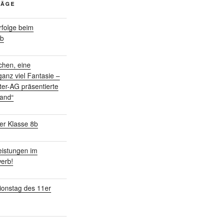
RÄGE
folge beim
rb
chen, eine
anz viel Fantasie –
ter-AG präsentierte
land“
er Klasse 8b
istungen im
erb!
ionstag des 11er