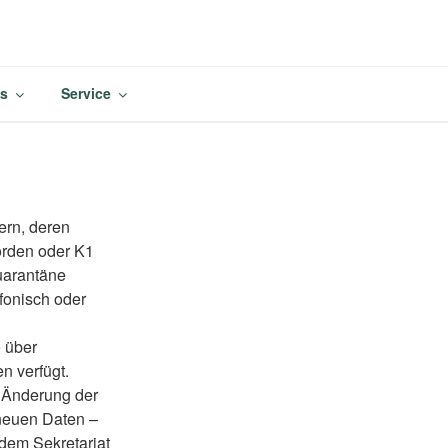
M
es
Service
ern, deren
worden oder K1
Quarantäne
efonisch oder
 über
n verfügt.
i Änderung der
 neuen Daten –
dem Sekretariat