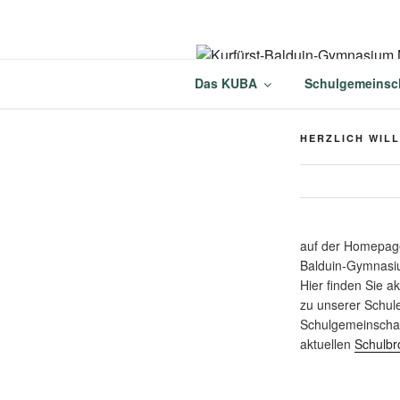
Zum
Inhalt
springen
KURFÜRST
Das KUBA
Schulgemeinsc
MÜNSTERM
HERZLICH WIL
auf der Homepage
Balduin-Gymnasi
Hier finden Sie a
zu unserer Schul
Schulgemeinschaf
aktuellen
Schulbr