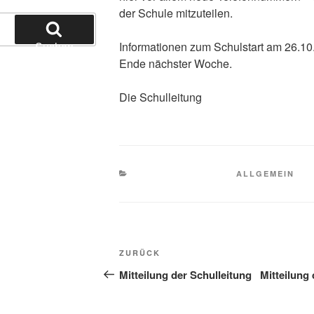
der Schule mitzuteilen.
Suchen
Informationen zum Schulstart am 26.10
Ende nächster Woche.
Die Schulleitung
KATEGORIEN
ALLGEMEIN
Beitragsnavigation
Vorheriger
ZURÜCK
Beitrag
Mitteilung der Schulleitung
Mitteilung 