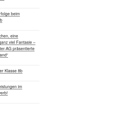
folge beim
rb
chen, eine
anz viel Fantasie –
ter-AG präsentierte
land“
er Klasse 8b
istungen im
erb!