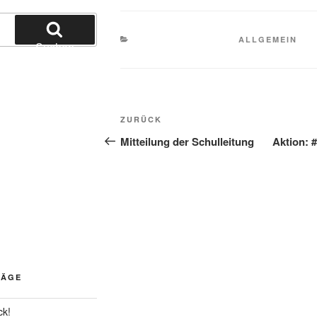
KATEGORIEN
ALLGEMEIN
Suchen
Beitragsnavigation
Vorheriger
ZURÜCK
Beitrag
Mitteilung der Schulleitung
Aktion: 
RÄGE
ck!