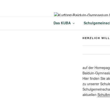
Zum
Inhalt
springen
KURFÜRST
Das KUBA
Schulgemeinsc
MÜNSTERM
HERZLICH WIL
auf der Homepage
Balduin-Gymnasi
Hier finden Sie a
zu unserer Schul
Schulgemeinschaf
aktuellen
Schulbr