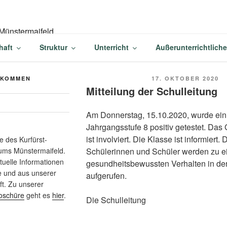
-BALDUIN-GYMNASIU
haft
Struktur
Unterricht
Außerunterrichtlich
AIFELD
VERÖFFENTLICHT
LKOMMEN
17. OKTOBER 2020
AM
Mitteilung der Schulleitung
Am Donnerstag, 15.10.2020, wurde ein
Jahrgangsstufe 8 positiv getestet. Da
ist involviert. Die Klasse ist informiert. 
 des Kurfürst-
Schülerinnen und Schüler werden zu 
ums Münstermaifeld.
ktuelle Informationen
gesundheitsbewussten Verhalten in der
e und aus unserer
aufgerufen.
t. Zu unserer
oschüre
geht es
hier
.
Die Schulleitung