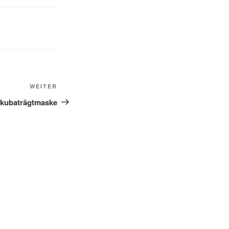
Nächster
WEITER
Beitrag
#kubaträgtmaske