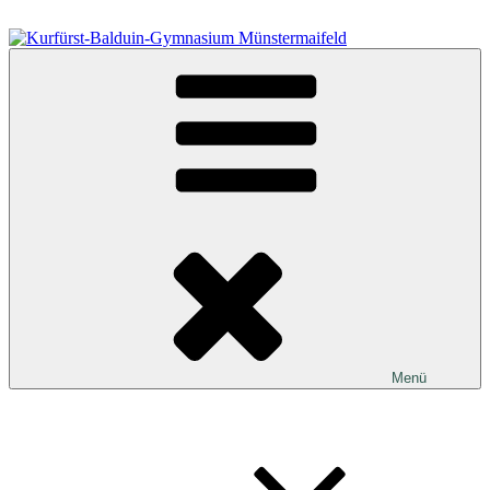
Zum
Inhalt
springen
Kurfürst-Balduin-Gymnasium Münstermaifeld
Menü