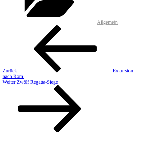
Allgemein
Beitragsnavigation
Vorheriger
Beitrag
Zurück
Exkursion
nach Rom
Nächster
Weiter
Zwölf Regatta-Siege
Beitrag