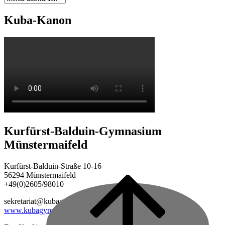
Kuba-Kanon
Kurfürst-Balduin-Gymnasium
Münstermaifeld
Kurfürst-Balduin-Straße 10-16
56294 Münstermaifeld
+49(0)2605/98010
Back
to
sekretariat@kubagym.de
top
www.kubagym.org