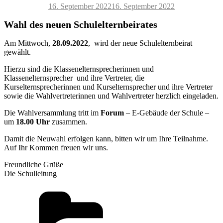
Veröffentlicht
16. September 2022
16. September 2022
am
Wahl des neuen Schulelternbeirates
Am Mittwoch,
28.09.2022
, wird der neue Schulelternbeirat
gewählt.
Hierzu sind die Klassenelternsprecherinnen und
Klassenelternsprecher und ihre Vertreter, die
Kurselternsprecherinnen und Kurselternsprecher und ihre Vertreter
sowie die Wahlvertreterinnen und Wahlvertreter herzlich eingeladen.
Die Wahlversammlung tritt im
Forum
– E-Gebäude der Schule –
um
18.00 Uhr
zusammen.
Damit die Neuwahl erfolgen kann, bitten wir um Ihre Teilnahme.
Auf Ihr Kommen freuen wir uns.
Freundliche Grüße
Die Schulleitung
Kategorien