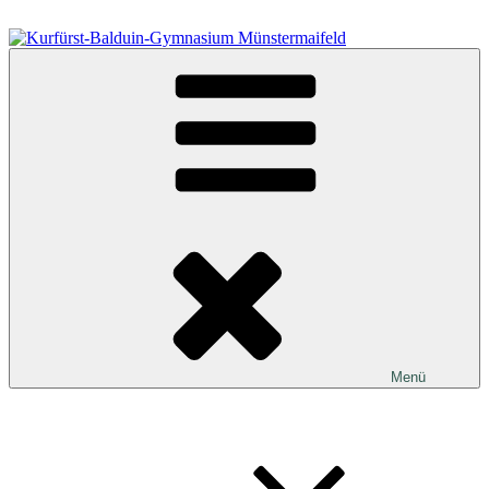
Zum
Inhalt
springen
Kurfürst-Balduin-Gymnasium Münstermaifeld
Menü