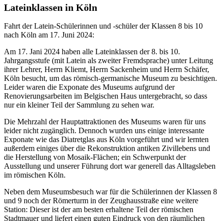
Lateinklassen in Köln
Fahrt der Latein-Schülerinnen und -schüler der Klassen 8 bis 10
nach Köln am 17. Juni 2024:
Am 17. Jani 2024 haben alle Lateinklassen der 8. bis 10.
Jahrgangsstufe (mit Latein als zweiter Fremdsprache) unter Leitung
ihrer Lehrer, Herrn Kliemt, Herrn Sackenheim und Herrn Schäfer,
Köln besucht, um das römisch-germanische Museum zu besichtigen.
Leider waren die Exponate des Museums aufgrund der
Renovierungsarbeiten im Belgischen Haus untergebracht, so dass
nur ein kleiner Teil der Sammlung zu sehen war.
Die Mehrzahl der Hauptattraktionen des Museums waren für uns
leider nicht zugänglich. Dennoch wurden uns einige interessante
Exponate wie das Diatretglas aus Köln vorgeführt und wir lernten
außerdem einiges über die Rekonstruktion antiken Zivillebens und
die Herstellung von Mosaik-Flächen; ein Schwerpunkt der
Ausstellung und unserer Führung dort war generell das Alltagsleben
im römischen Köln.
Neben dem Museumsbesuch war für die Schülerinnen der Klassen 8
und 9 noch der Römerturm in der Zeughausstraße eine weitere
Station: Dieser ist der am besten erhaltene Teil der römischen
Stadtmauer und liefert einen guten Eindruck von den räumlichen