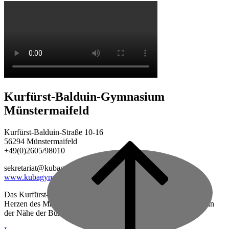
Kurfürst-Balduin-Gymnasium
Münstermaifeld
Kurfürst-Balduin-Straße 10-16
56294 Münstermaifeld
+49(0)2605/98010
Back
to
sekretariat@kubagym.de
top
www.kubagym.org
Das Kurfürst-Balduin-Gymnasium ist eine vierzügige Schule im
Herzen des Maifeldes, zwischen Mayen und Koblenz gelegen, in
der Nähe der Burg Eltz.