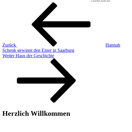
Beitragsnavigation
Vorheriger
Beitrag
Zurück
Hannah
Schenk gewinnt den Einer in Saarburg
Nächster
Weiter
Haus der Geschichte
Beitrag
Herzlich Willkommen