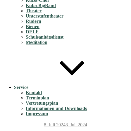
KuBa-Chor
Kuba-BigBand
Theater
Unterstufentheater
Rudern
Bienen
DELF
Schulsanitätsdienst
Meditation
Service
Kontakt
Terminplan
Vertretungsplan
Informationen und Downloads
Impressum
Veröffentlicht
8. Juli 2024
8. Juli 2024
am