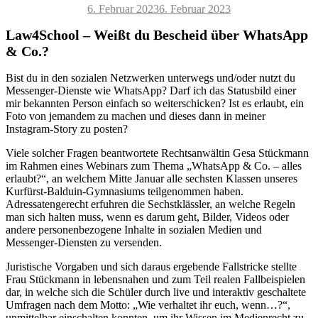
Veröffentlicht
6. Februar 2023
6. Februar 2023
am
Law4School – Weißt du Bescheid über WhatsApp
& Co.?
Bist du in den sozialen Netzwerken unterwegs und/oder nutzt du
Messenger-Dienste wie WhatsApp? Darf ich das Statusbild einer
mir bekannten Person einfach so weiterschicken? Ist es erlaubt, ein
Foto von jemandem zu machen und dieses dann in meiner
Instagram-Story zu posten?
Viele solcher Fragen beantwortete Rechtsanwältin Gesa Stückmann
im Rahmen eines Webinars zum Thema „WhatsApp & Co. – alles
erlaubt?“, an welchem Mitte Januar alle sechsten Klassen unseres
Kurfürst-Balduin-Gymnasiums teilgenommen haben.
Adressatengerecht erfuhren die Sechstklässler, an welche Regeln
man sich halten muss, wenn es darum geht, Bilder, Videos oder
andere personenbezogene Inhalte in sozialen Medien und
Messenger-Diensten zu versenden.
Juristische Vorgaben und sich daraus ergebende Fallstricke stellte
Frau Stückmann in lebensnahen und zum Teil realen Fallbeispielen
dar, in welche sich die Schüler durch live und interaktiv geschaltete
Umfragen nach dem Motto: „Wie verhaltet ihr euch, wenn…?“,
unmittelbar einschalten konnten, um ihr Wissen im Medienrecht zu