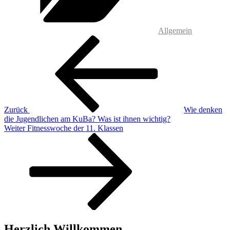
Allgemein
Beitragsnavigation
Vorheriger
Beitrag
Zurück
Wie denken
die Jugendlichen am KuBa? Was ist ihnen wichtig?
Nächster
Weiter
Fitnesswoche der 11. Klassen
Beitrag
Herzlich Willkommen