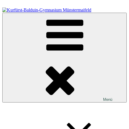
Zum
Inhalt
springen
Kurfürst-Balduin-Gymnasium Münstermaifeld
Menü