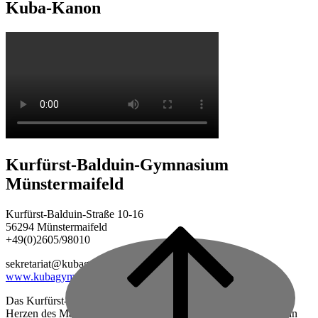
Kuba-Kanon
Kurfürst-Balduin-Gymnasium
Münstermaifeld
Kurfürst-Balduin-Straße 10-16
56294 Münstermaifeld
+49(0)2605/98010
Back
to
sekretariat@kubagym.de
top
www.kubagym.org
Das Kurfürst-Balduin-Gymnasium ist eine vierzügige Schule im
Herzen des Maifeldes, zwischen Mayen und Koblenz gelegen, in