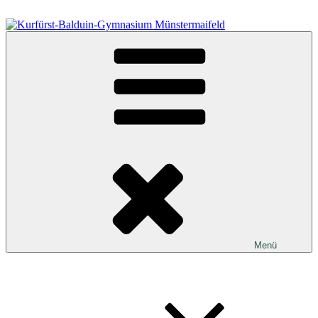
Zum
Inhalt
springen
Kurfürst-Balduin-Gymnasium Münstermaifeld
Menü