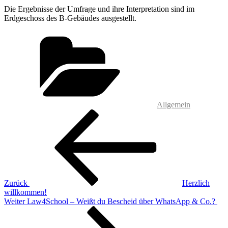
Die Ergebnisse der Umfrage und ihre Interpretation sind im
Erdgeschoss des B-Gebäudes ausgestellt.
Kategorien
Allgemein
Beitragsnavigation
Vorheriger
Beitrag
Zurück
Herzlich
willkommen!
Nächster
Weiter
Law4School – Weißt du Bescheid über WhatsApp & Co.?
Beitrag