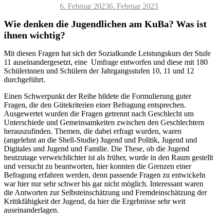
Veröffentlicht
6. Februar 2023
6. Februar 2023
am
Wie denken die Jugendlichen am KuBa? Was ist
ihnen wichtig?
Mit diesen Fragen hat sich der Sozialkunde Leistungskurs der Stufe
11 auseinandergesetzt, eine Umfrage entworfen und diese mit 180
Schülerinnen und Schülern der Jahrgangsstufen 10, 11 und 12
durchgeführt.
Einen Schwerpunkt der Reihe bildete die Formulierung guter
Fragen, die den Gütekriterien einer Befragung entsprechen.
Ausgewertet wurden die Fragen getrennt nach Geschlecht um
Unterschiede und Gemeinsamkeiten zwischen den Geschlechtern
herauszufinden. Themen, die dabei erfragt wurden, waren
(angelehnt an die Shell-Studie) Jugend und Politik, Jugend und
Digitales und Jugend und Familie. Die These, ob die Jugend
heutzutage verweichlichter ist als früher, wurde in den Raum gestellt
und versucht zu beantworten, hier konnten die Grenzen einer
Befragung erfahren werden, denn passende Fragen zu entwickeln
war hier nur sehr schwer bis gar nicht möglich. Interessant waren
die Antworten zur Selbsteinschätzung und Fremdeinschätzung der
Kritikfähigkeit der Jugend, da hier die Ergebnisse sehr weit
auseinanderlagen.